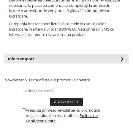
Despre expedierea coletului sunteti instiintat/a prin e-mail. Este
necesar ca la plasarea comenzii să completați la adresa de
livrare o adresă, unde veți putea fi găsit/ă în timpul zilelor
lucrătoare.
Compania de transport livrează coletele in cursul zilelor
lucratoare, in intervalul orar 8:00-18:00. Veti primi un SMS cu
intervalul orar pentru livrare in ziua predarii.
Info transport
Newsletter
Nu rata ofertele si promotiile noastre
Vreau sa primesc newsletter cu promotiile
magazinului. Afla mai multe in
Politica de
Confidentialitate