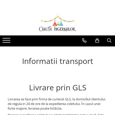
Corturi copii
Produse Mami&Bebe
Corturi fetite
Perne gravida
Corturi baieti
Perne pentru alaptat
Corturi unisex
Paturici si Museline
Protectii patut impletite
Informatii transport
Livrare prin GLS
Livrarea se face prin firma de curierat GLS, la domiciliul clientului,
de regula in 24 de ore de la expedierea coletului. În cazul unei
forțe majore, livrarea poate întârzia.