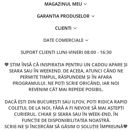
MAGAZINUL MEU
GARANTIA PRODUSELOR
CLIENTI
DATE COMERCIALE
SUPORT CLIENTI
LUNI-VINERI 08:00 - 16:30
💛 ȘTIM ÎNSĂ CĂ INSPIRAȚIA PENTRU UN CADOU APARE ȘI
SEARA SAU ÎN WEEKEND. DE ACEEA, ATUNCI CÂND NE
PERMITE TIMPUL, RĂSPUNDEM ȘI ÎN AFARA
PROGRAMULUI. NE POȚI SCRIE ORICÂND, IAR NOI
REVENIM CÂT MAI REPEDE POSIBIL.
DACĂ EȘTI DIN BUCUREȘTI SAU ILFOV, POȚI RIDICA RAPID
COLETUL DE LA NOI, FĂRĂ A FI NEVOIE SĂ MAI AȘTEPȚI
CURIERUL. CHIAR ȘI SEARA SAU ÎN WEEK-END, ÎN
FUNCȚIE DE DISPONIBILITATEA NOASTRĂ.
SCRIE-NE ȘI ÎNCERCĂM SĂ GĂSIM O SOLUȚIE ÎMPREUNĂ💛