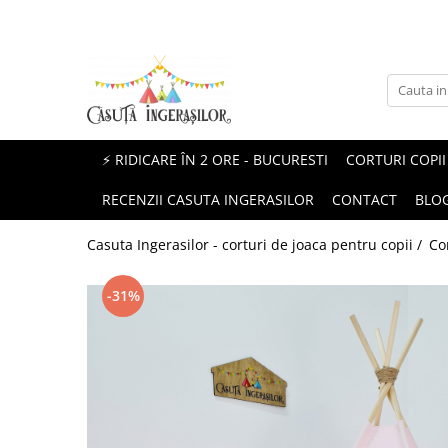
Corturi copii
Produse Mami&Bebe
Corturi fetite
Perne gravida
Corturi baieti
Perne pentru alaptat
⚡ RIDICARE ÎN 2 ORE - BUCURESTI
CORTURI COPII
Corturi unisex
Paturici si Museline
RECENZII CASUTA INGERASILOR
CONTACT
BLO
Protectii patut impletite
Casuta Ingerasilor - corturi de joaca pentru copii /
Co
-31%