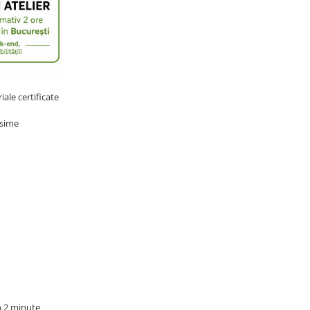
ale certificate
osime
n 2 minute