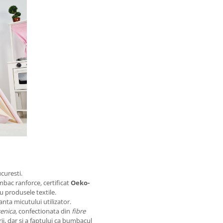
curesti.
umbac ranforce
,
certificat
Oeko-
 produsele textile.
nta micutului utilizator.
genica,
confectionata din
fibre
ii, dar si a faptului ca bumbacul