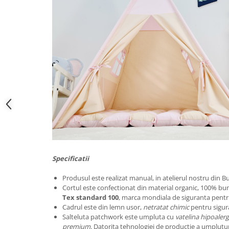
Specificatii
Produsul este realizat manual, in atelierul nostru din Bu
Cortul este confectionat din material organic, 100% b
Tex standard 100
, marca mondiala de siguranta pentru
Cadrul este din lemn usor,
netratat chimic
pentru sigura
Salteluta patchwork este umpluta cu
vatelina hipoaler
premium
. Datorita tehnologiei de productie a umplutur