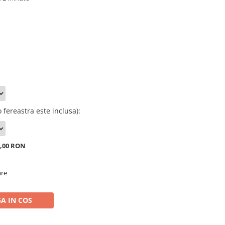
 fereastra este inclusa)
:
0,00 RON
are
A IN COS