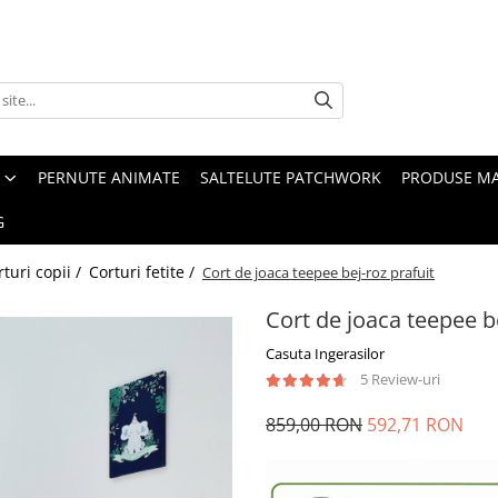
PERNUTE ANIMATE
SALTELUTE PATCHWORK
PRODUSE M
G
rturi copii /
Corturi fetite /
Cort de joaca teepee bej-roz prafuit
Cort de joaca teepee be
Casuta Ingerasilor
5 Review-uri
859,00 RON
592,71 RON