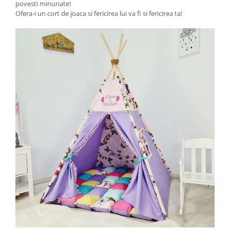
povesti minunate!
Ofera-i un cort de joaca si fericirea lui va fi si fericirea ta!