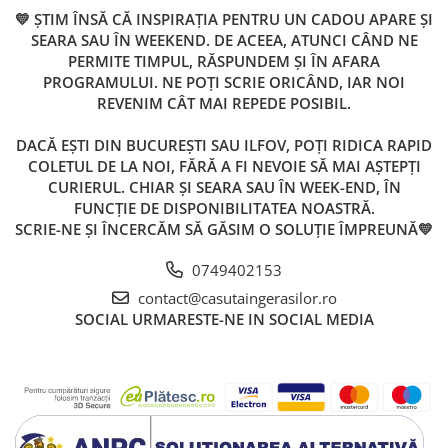
💛 ȘTIM ÎNSĂ CĂ INSPIRAȚIA PENTRU UN CADOU APARE ȘI
SEARA SAU ÎN WEEKEND. DE ACEEA, ATUNCI CÂND NE
PERMITE TIMPUL, RĂSPUNDEM ȘI ÎN AFARA
PROGRAMULUI. NE POȚI SCRIE ORICÂND, IAR NOI
REVENIM CÂT MAI REPEDE POSIBIL.
DACĂ EȘTI DIN BUCUREȘTI SAU ILFOV, POȚI RIDICA RAPID
COLETUL DE LA NOI, FĂRĂ A FI NEVOIE SĂ MAI AȘTEPȚI
CURIERUL. CHIAR ȘI SEARA SAU ÎN WEEK-END, ÎN
FUNCȚIE DE DISPONIBILITATEA NOASTRĂ.
SCRIE-NE ȘI ÎNCERCĂM SĂ GĂSIM O SOLUȚIE ÎMPREUNĂ💛
0749402153
contact@casutaingerasilor.ro
SOCIAL
URMARESTE-NE IN SOCIAL MEDIA