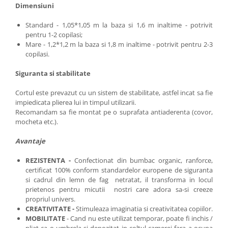
Dimensiuni
Standard - 1,05*1,05 m la baza si 1,6 m inaltime - potrivit
pentru 1-2 copilasi;
Mare - 1,2*1,2 m la baza si 1,8 m inaltime - potrivit pentru 2-3
copilasi.
Siguranta si stabilitate
Cortul este prevazut cu un sistem de stabilitate, astfel incat sa fie
impiedicata plierea lui in timpul utilizarii.
Recomandam sa fie montat pe o suprafata antiaderenta (covor,
mocheta etc.).
Avantaje
REZISTENTA -
Confectionat din bumbac organic, ranforce,
certificat 100% conform standardelor europene de siguranta
si cadrul din lemn de fag netratat, il transforma in locul
prietenos pentru micutii nostri care adora sa-si creeze
propriul univers.
CREATIVITATE -
Stimuleaza imaginatia si creativitatea copiilor.
MOBILITATE
- Cand nu este utilizat temporar, poate fi inchis /