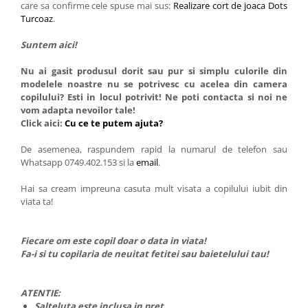
care sa confirme cele spuse mai sus:
Realizare cort de joaca Dots
Turcoaz
.
Suntem aici!
Nu ai gasit produsul dorit sau pur si simplu culorile din
modelele noastre nu se potrivesc cu acelea din camera
copilului? Esti in locul potrivit! Ne poti contacta si noi ne
vom adapta nevoilor tale!
Click aici:
Cu ce te putem ajuta?
De asemenea, raspundem rapid la numarul de telefon sau
Whatsapp 0749.402.153 si la
email
.
Hai sa cream impreuna casuta mult visata a copilului iubit din
viata ta!
Fiecare om este copil doar o data in viata!
Fa-i si tu copilaria de neuitat fetitei sau baietelului tau!
ATENTIE:
Salteluta este inclusa in pret.