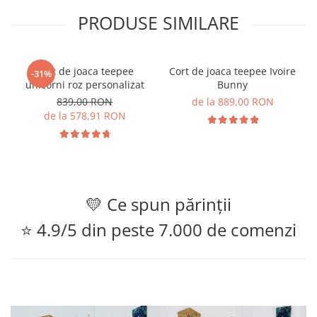
PRODUSE SIMILARE
Cort de joaca teepee
Cort de joaca teepee Ivoire
-31%
unicorni roz personalizat
Bunny
839,00 RON
de la 889,00 RON
de la 578,91 RON
💛 Ce spun părinții
⭐ 4.9/5 din peste 7.000 de comenzi