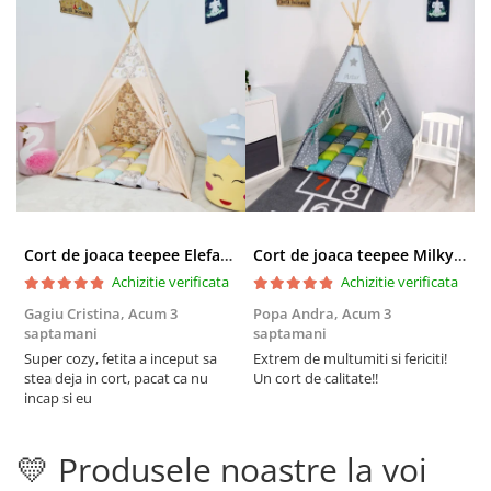
Cort de joaca teepee Elefanti - bej
Cort de joaca teepee Milky Stars Personalizat
Achizitie verificata
Achizitie verificata
Gagiu Cristina,
Acum 3
Popa Andra,
Acum 3
S
saptamani
saptamani
s
Super cozy, fetita a inceput sa
Extrem de multumiti si fericiti!
C
stea deja in cort, pacat ca nu
Un cort de calitate!!
i
incap si eu
t
d
r
💛 Produsele noastre la voi
p
F