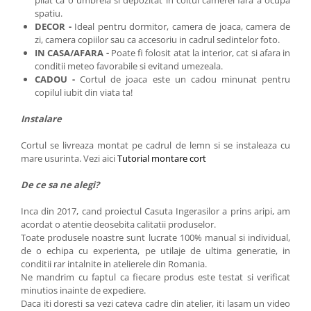
pliat ca o umbrela si depozitat in coltul camerei fara a ocupa
spatiu.
DECOR -
Ideal pentru dormitor, camera de joaca, camera de
zi, camera copiilor sau ca accesoriu in cadrul sedintelor foto.
IN CASA/AFARA -
Poate fi folosit atat la interior, cat si afara in
conditii meteo favorabile si evitand umezeala.
CADOU -
Cortul de joaca este
un cadou minunat pentru
copilul iubit din viata ta!
Instalare
Cortul se livreaza montat pe cadrul de lemn si se instaleaza cu
mare usurinta. Vezi aici
Tutorial montare cort
De ce sa ne alegi?
Inca din 2017, cand proiectul Casuta Ingerasilor a prins aripi, am
acordat o atentie deosebita calitatii produselor.
Toate produsele noastre sunt lucrate 100% manual si individual,
de o echipa cu experienta, pe utilaje de ultima generatie, in
conditii rar intalnite in atelierele din Romania.
Ne mandrim cu faptul ca fiecare produs este testat si verificat
minutios inainte de expediere.
Daca iti doresti sa vezi cateva cadre din atelier, iti lasam un video