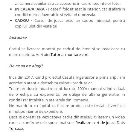
zi, camera copiilor sau ca accesoriu in cadrul sedintelor foto.
IN CASA/AFARA -
Poate fi folosit atat la interior, cat si afara in
conditii meteo favorabile si evitand umezeala.
CADOU -
Cortul de joaca este
un cadou minunat pentru
copilul iubit din viata ta!
Instalare
Cortul se livreaza montat pe cadrul de lemn si se instaleaza cu
mare usurinta. Vezi aici
Tutorial montare cort
De ce sa ne alegi?
Inca din 2017, cand proiectul Casuta Ingerasilor a prins aripi, am
acordat o atentie deosebita calitatii produselor.
Toate produsele noastre sunt lucrate 100% manual si individual,
de o echipa cu experienta, pe utilaje de ultima generatie, in
conditii rar intalnite in atelierele din Romania.
Ne mandrim cu faptul ca fiecare produs este testat si verificat
minutios inainte de expediere.
Daca iti doresti sa vezi cateva cadre din atelier, iti lasam un video
care sa confirme cele spuse mai sus:
Realizare cort de joaca Dots
Turcoaz
.