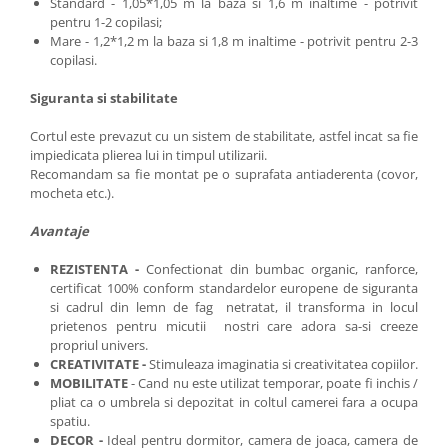
Standard - 1,05*1,05 m la baza si 1,6 m inaltime - potrivit
pentru 1-2 copilasi;
Mare - 1,2*1,2 m la baza si 1,8 m inaltime - potrivit pentru 2-3
copilasi.
Siguranta si stabilitate
Cortul este prevazut cu un sistem de stabilitate, astfel incat sa fie
impiedicata plierea lui in timpul utilizarii.
Recomandam sa fie montat pe o suprafata antiaderenta (covor,
mocheta etc.).
Avantaje
REZISTENTA -
Confectionat din bumbac organic, ranforce,
certificat 100% conform standardelor europene de siguranta
si cadrul din lemn de fag netratat, il transforma in locul
prietenos pentru micutii nostri care adora sa-si creeze
propriul univers.
CREATIVITATE -
Stimuleaza imaginatia si creativitatea copiilor.
MOBILITATE
- Cand nu este utilizat temporar, poate fi inchis /
pliat ca o umbrela si depozitat in coltul camerei fara a ocupa
spatiu.
DECOR -
Ideal pentru dormitor, camera de joaca, camera de