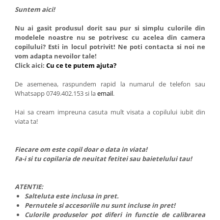
Suntem aici!
Nu ai gasit produsul dorit sau pur si simplu culorile din
modelele noastre nu se potrivesc cu acelea din camera
copilului? Esti in locul potrivit! Ne poti contacta si noi ne
vom adapta nevoilor tale!
Click aici:
Cu ce te putem ajuta?
De asemenea, raspundem rapid la numarul de telefon sau
Whatsapp 0749.402.153 si la
email
.
Hai sa cream impreuna casuta mult visata a copilului iubit din
viata ta!
Fiecare om este copil doar o data in viata!
Fa-i si tu copilaria de neuitat fetitei sau baietelului tau!
ATENTIE:
Salteluta este inclusa in pret.
Pernutele si accesoriile nu sunt incluse in pret!
Culorile produselor pot diferi in functie de calibrarea