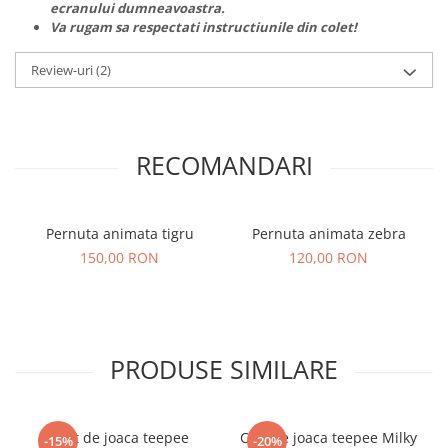
ecranului dumneavoastra.
Va rugam sa respectati instructiunile din colet!
Review-uri
(2)
RECOMANDARI
Pernuta animata tigru
Pernuta animata zebra
150,00 RON
120,00 RON
PRODUSE SIMILARE
Cort de joaca teepee
Cort de joaca teepee Milky
-15%
-20%