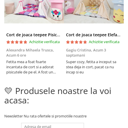
Cort de joaca teepee Pisicuta Marie - roz
Cort de joaca teepee Elefanti - bej
Achizitie verificata
Achizitie verificata
Alexandra Mihaela Trusca,
Gagiu Cristina,
Acum 3
P
Acum 6 ore
saptamani
s
Fetita mea a foat foarte
Super cozy, fetita a inceput sa
E
incantata de cort si a adorat
stea deja in cort, pacat ca nu
U
pisicutele de pe el. A fost un
incap si eu
cadou perfect pentru ziua ei. Am
vrut un pic sa schimb culoarea
💛 Produsele noastre la voi
cortului asa ca am scris si mi s-a
raspuns rapid si eficient , chiar
acasa:
mi s-au dat anumite sugestii. ...
Newsletter
Nu rata ofertele si promotiile noastre