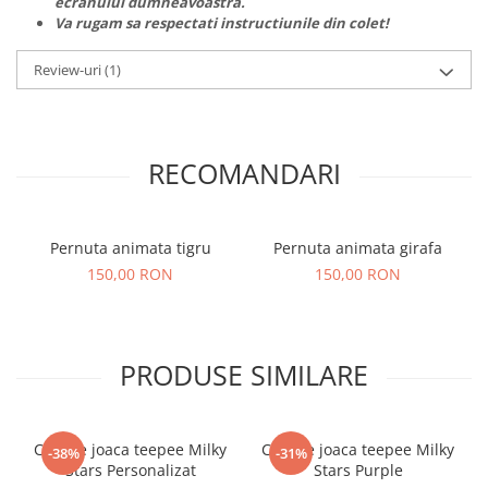
ecranului dumneavoastra.
Va rugam sa respectati instructiunile din colet!
Review-uri
(1)
RECOMANDARI
Pernuta animata tigru
Pernuta animata girafa
150,00 RON
150,00 RON
PRODUSE SIMILARE
Cort de joaca teepee Milky
Cort de joaca teepee Milky
-38%
-31%
Stars Personalizat
Stars Purple