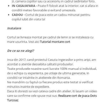
zi, camera copiilor sau ca accesoriu in cadrul sedintelor foto.
IN CASA/AFARA -
Poate fi folosit atat la interior, cat si afara in
conditii meteo favorabile si evitand umezeala.
CADOU -
Cortul de joaca este
un cadou minunat pentru
copilul iubit din viata ta!
Instalare
Cortul se livreaza montat pe cadrul de lemn si se instaleaza cu
mare usurinta. Vezi aici
Tutorial montare cort
De ce sa ne alegi?
Inca din 2017, cand proiectul Casuta Ingerasilor a prins aripi, am
acordat o atentie deosebita calitatii produselor.
Toate produsele noastre sunt lucrate 100% manual si individual,
de o echipa cu experienta, pe utilaje de ultima generatie, in
conditii rar intalnite in atelierele din Romania.
Ne mandrim cu faptul ca fiecare produs este testat si verificat
minutios inainte de expediere.
Daca iti doresti sa vezi cateva cadre din atelier, iti lasam un video
care sa confirme cele spuse mai sus:
Realizare cort de joaca Dots
Turcoaz
.