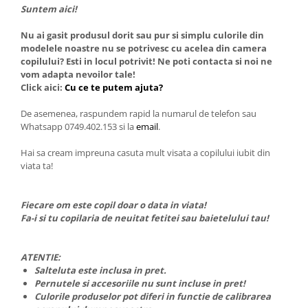
Suntem aici!
Nu ai gasit produsul dorit sau pur si simplu culorile din
modelele noastre nu se potrivesc cu acelea din camera
copilului? Esti in locul potrivit! Ne poti contacta si noi ne
vom adapta nevoilor tale!
Click aici:
Cu ce te putem ajuta?
De asemenea, raspundem rapid la numarul de telefon sau
Whatsapp 0749.402.153 si la
email
.
Hai sa cream impreuna casuta mult visata a copilului iubit din
viata ta!
Fiecare om este copil doar o data in viata!
Fa-i si tu copilaria de neuitat fetitei sau baietelului tau!
ATENTIE:
Salteluta este inclusa in pret.
Pernutele si accesoriile nu sunt incluse in pret!
Culorile produselor pot diferi in functie de calibrarea