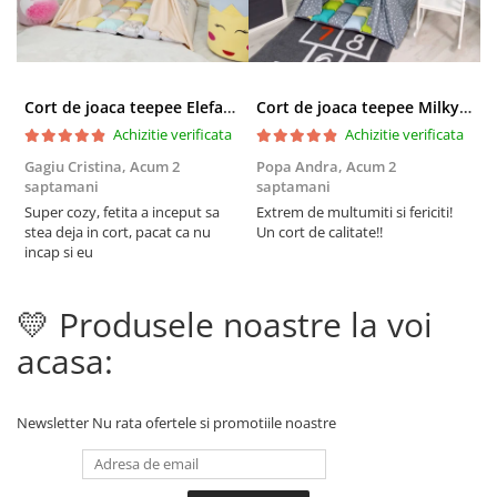
Cort de joaca teepee Elefanti - bej
Cort de joaca teepee Milky Stars Personalizat
Achizitie verificata
Achizitie verificata
Gagiu Cristina,
Acum 2
Popa Andra,
Acum 2
S
saptamani
saptamani
s
Super cozy, fetita a inceput sa
Extrem de multumiti si fericiti!
C
stea deja in cort, pacat ca nu
Un cort de calitate!!
i
incap si eu
t
d
r
💛 Produsele noastre la voi
p
F
acasa:
Newsletter
Nu rata ofertele si promotiile noastre