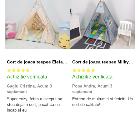
Cort de joaca teepee Elefanti - bej
Cort de joaca teepee Milky Stars Personalizat
Achizitie verificata
Achizitie verificata
A
Gagiu Cristina,
Acum 3
Popa Andra,
Acum 3
S
saptamani
saptamani
s
Super cozy, fetita a inceput sa
Extrem de multumiti si fericiti! Un
C
stea deja in cort, pacat ca nu
cort de calitate!!
i
incap si eu
t
d
s
m
n