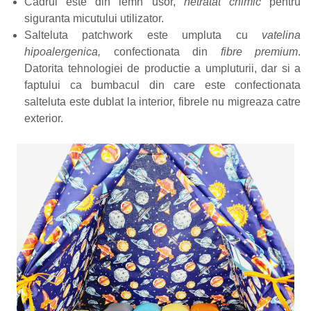
Cadrul este din lemn usor,
netratat chimic
pentru
siguranta micutului utilizator.
Salteluta patchwork este umpluta cu
vatelina
hipoalergenica,
confectionata din
fibre premium
.
Datorita tehnologiei de productie a umpluturii, dar si a
faptului ca bumbacul din care este confectionata
salteluta este dublat la interior, fibrele nu migreaza catre
exterior.