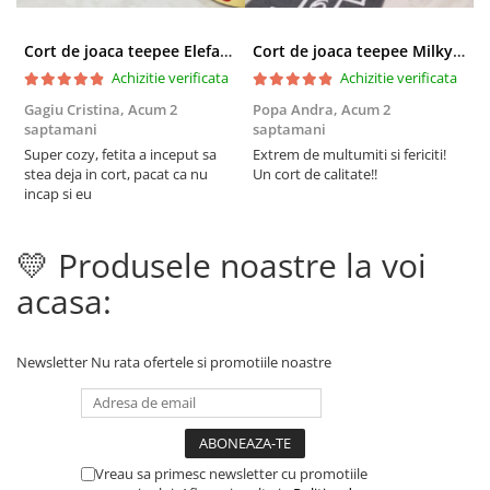
Cort de joaca teepee Elefanti - bej
Cort de joaca teepee Milky Stars Personalizat
Achizitie verificata
Achizitie verificata
Gagiu Cristina,
Acum 2
Popa Andra,
Acum 2
S
saptamani
saptamani
s
Super cozy, fetita a inceput sa
Extrem de multumiti si fericiti!
C
stea deja in cort, pacat ca nu
Un cort de calitate!!
i
incap si eu
t
d
r
💛 Produsele noastre la voi
p
F
acasa:
Newsletter
Nu rata ofertele si promotiile noastre
Vreau sa primesc newsletter cu promotiile