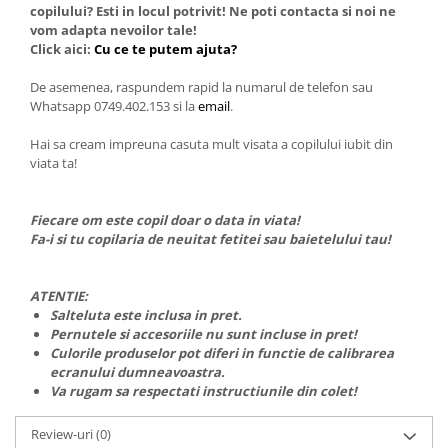
copilului? Esti in locul potrivit! Ne poti contacta si noi ne
vom adapta nevoilor tale!
Click aici:
Cu ce te putem ajuta?
De asemenea, raspundem rapid la numarul de telefon sau
Whatsapp 0749.402.153 si la
email
.
Hai sa cream impreuna casuta mult visata a copilului iubit din
viata ta!
Fiecare om este copil doar o data in viata!
Fa-i si tu copilaria de neuitat fetitei sau baietelului tau!
ATENTIE:
Salteluta este inclusa in pret.
Pernutele si accesoriile nu sunt incluse in pret!
Culorile produselor pot diferi in functie de calibrarea
ecranului dumneavoastra.
Va rugam sa respectati instructiunile din colet!
Review-uri
(0)