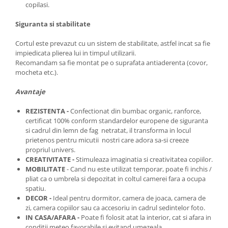
copilasi.
Siguranta si stabilitate
Cortul este prevazut cu un sistem de stabilitate, astfel incat sa fie
impiedicata plierea lui in timpul utilizarii.
Recomandam sa fie montat pe o suprafata antiaderenta (covor,
mocheta etc.).
Avantaje
REZISTENTA -
Confectionat din bumbac organic, ranforce,
certificat 100% conform standardelor europene de siguranta
si cadrul din lemn de fag netratat, il transforma in locul
prietenos pentru micutii nostri care adora sa-si creeze
propriul univers.
CREATIVITATE -
Stimuleaza imaginatia si creativitatea copiilor.
MOBILITATE
- Cand nu este utilizat temporar, poate fi inchis /
pliat ca o umbrela si depozitat in coltul camerei fara a ocupa
spatiu.
DECOR -
Ideal pentru dormitor, camera de joaca, camera de
zi, camera copiilor sau ca accesoriu in cadrul sedintelor foto.
IN CASA/AFARA -
Poate fi folosit atat la interior, cat si afara in
conditii meteo favorabile si evitand umezeala.