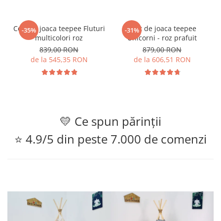
Cort de joaca teepee Fluturi
Cort de joaca teepee
-35%
-31%
multicolori roz
Unicorni - roz prafuit
839,00 RON
879,00 RON
de la 545,35 RON
de la 606,51 RON
💛 Ce spun părinții
⭐ 4.9/5 din peste 7.000 de comenzi