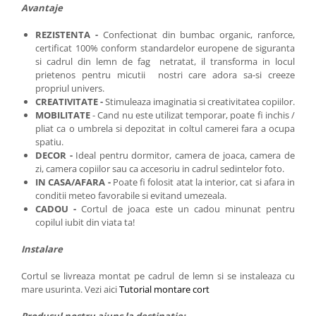
Avantaje
REZISTENTA -
Confectionat din bumbac organic, ranforce,
certificat 100% conform standardelor europene de siguranta
si cadrul din lemn de fag netratat, il transforma in locul
prietenos pentru micutii nostri care adora sa-si creeze
propriul univers.
CREATIVITATE -
Stimuleaza imaginatia si creativitatea copiilor.
MOBILITATE
- Cand nu este utilizat temporar, poate fi inchis /
pliat ca o umbrela si depozitat in coltul camerei fara a ocupa
spatiu.
DECOR -
Ideal pentru dormitor, camera de joaca, camera de
zi, camera copiilor sau ca accesoriu in cadrul sedintelor foto.
IN CASA/AFARA -
Poate fi folosit atat la interior, cat si afara in
conditii meteo favorabile si evitand umezeala.
CADOU -
Cortul de joaca este
un cadou minunat pentru
copilul iubit din viata ta!
Instalare
Cortul se livreaza montat pe cadrul de lemn si se instaleaza cu
mare usurinta. Vezi aici
Tutorial montare cort