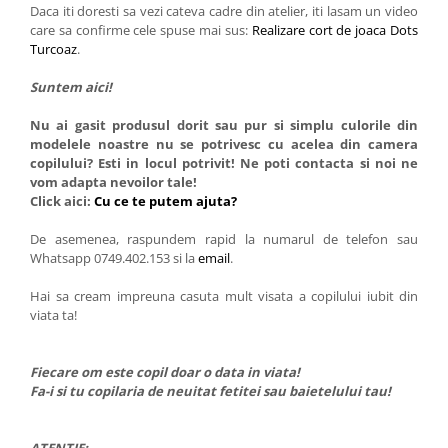
Daca iti doresti sa vezi cateva cadre din atelier, iti lasam un video
care sa confirme cele spuse mai sus:
Realizare cort de joaca Dots
Turcoaz
.
Suntem aici!
Nu ai gasit produsul dorit sau pur si simplu culorile din
modelele noastre nu se potrivesc cu acelea din camera
copilului? Esti in locul potrivit! Ne poti contacta si noi ne
vom adapta nevoilor tale!
Click aici:
Cu ce te putem ajuta?
De asemenea, raspundem rapid la numarul de telefon sau
Whatsapp 0749.402.153 si la
email
.
Hai sa cream impreuna casuta mult visata a copilului iubit din
viata ta!
Fiecare om este copil doar o data in viata!
Fa-i si tu copilaria de neuitat fetitei sau baietelului tau!
ATENTIE: