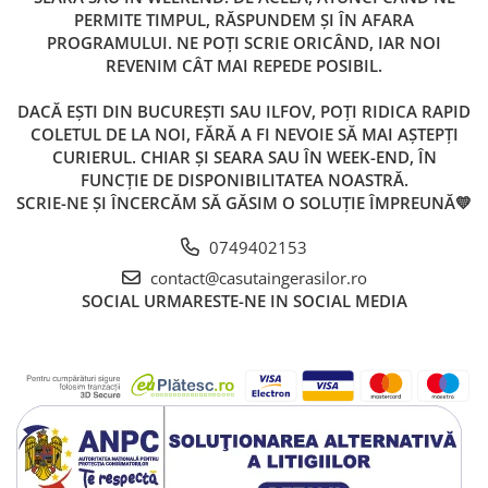
PERMITE TIMPUL, RĂSPUNDEM ȘI ÎN AFARA
PROGRAMULUI. NE POȚI SCRIE ORICÂND, IAR NOI
REVENIM CÂT MAI REPEDE POSIBIL.
DACĂ EȘTI DIN BUCUREȘTI SAU ILFOV, POȚI RIDICA RAPID
COLETUL DE LA NOI, FĂRĂ A FI NEVOIE SĂ MAI AȘTEPȚI
CURIERUL. CHIAR ȘI SEARA SAU ÎN WEEK-END, ÎN
FUNCȚIE DE DISPONIBILITATEA NOASTRĂ.
SCRIE-NE ȘI ÎNCERCĂM SĂ GĂSIM O SOLUȚIE ÎMPREUNĂ💛
0749402153
contact@casutaingerasilor.ro
SOCIAL
URMARESTE-NE IN SOCIAL MEDIA