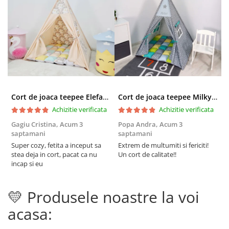
Cort de joaca teepee Elefanti - bej
Cort de joaca teepee Milky Stars Personalizat
Achizitie verificata
Achizitie verificata
Gagiu Cristina,
Acum 3
Popa Andra,
Acum 3
S
saptamani
saptamani
s
Super cozy, fetita a inceput sa
Extrem de multumiti si fericiti!
C
stea deja in cort, pacat ca nu
Un cort de calitate!!
i
incap si eu
t
d
r
💛 Produsele noastre la voi
p
F
acasa: