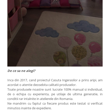
De ce sa ne alegi?
Inca din 2017, cand proiectul Casuta Ingerasilor a prins aripi, am
acordat o atentie deosebita calitatii produselor.
Toate produsele noastre sunt lucrate 100% manual si individual,
de o echipa cu experienta, pe utilaje de ultima generatie, in
conditii rar intalnite in atelierele din Romania.
Ne mandrim cu faptul ca fiecare produs este testat si verificat
minutios inainte de expediere.