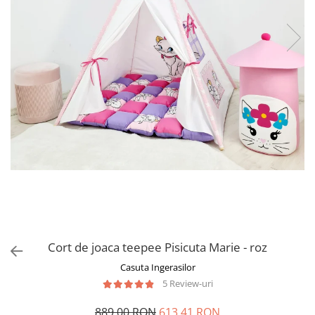
Cort de joaca teepee Pisicuta Marie - roz
Casuta Ingerasilor
5 Review-uri
889,00 RON
613,41 RON