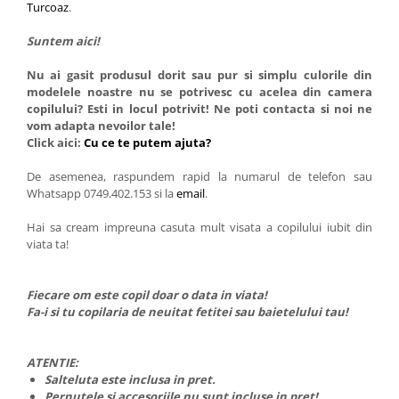
Turcoaz
.
Suntem aici!
Nu ai gasit produsul dorit sau pur si simplu culorile din
modelele noastre nu se potrivesc cu acelea din camera
copilului? Esti in locul potrivit! Ne poti contacta si noi ne
vom adapta nevoilor tale!
Click aici:
Cu ce te putem ajuta?
De asemenea, raspundem rapid la numarul de telefon sau
Whatsapp 0749.402.153 si la
email
.
Hai sa cream impreuna casuta mult visata a copilului iubit din
viata ta!
Fiecare om este copil doar o data in viata!
Fa-i si tu copilaria de neuitat fetitei sau baietelului tau!
ATENTIE:
Salteluta este inclusa in pret.
Pernutele si accesoriile nu sunt incluse in pret!