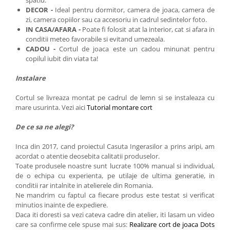
spatiu.
DECOR -
Ideal pentru dormitor, camera de joaca, camera de
zi, camera copiilor sau ca accesoriu in cadrul sedintelor foto.
IN CASA/AFARA -
Poate fi folosit atat la interior, cat si afara in
conditii meteo favorabile si evitand umezeala.
CADOU -
Cortul de joaca este
un cadou minunat pentru
copilul iubit din viata ta!
Instalare
Cortul se livreaza montat pe cadrul de lemn si se instaleaza cu
mare usurinta. Vezi aici
Tutorial montare cort
De ce sa ne alegi?
Inca din 2017, cand proiectul Casuta Ingerasilor a prins aripi, am
acordat o atentie deosebita calitatii produselor.
Toate produsele noastre sunt lucrate 100% manual si individual,
de o echipa cu experienta, pe utilaje de ultima generatie, in
conditii rar intalnite in atelierele din Romania.
Ne mandrim cu faptul ca fiecare produs este testat si verificat
minutios inainte de expediere.
Daca iti doresti sa vezi cateva cadre din atelier, iti lasam un video
care sa confirme cele spuse mai sus:
Realizare cort de joaca Dots