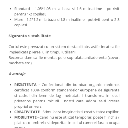
Standard - 1,05*1,05 m la baza si 1,6 m inaltime - potrivit
pentru 1-2 copilasi;
Mare - 1,2*1,2 m la baza si 1,8 m inaltime - potrivit pentru 2-3
copilasi.
Siguranta si stabilitate
Cortul este prevazut cu un sistem de stabilitate, astfel incat sa fie
impiedicata plierea lui in timpul utilizarii.
Recomandam sa fie montat pe o suprafata antiaderenta (covor,
mocheta etc.).
Avantaje
REZISTENTA -
Confectionat din bumbac organic, ranforce,
certificat 100% conform standardelor europene de siguranta
si cadrul din lemn de fag netratat, il transforma in locul
prietenos pentru micutii nostri care adora sa-si creeze
propriul univers.
CREATIVITATE -
Stimuleaza imaginatia si creativitatea copiilor.
MOBILITATE
- Cand nu este utilizat temporar, poate fi inchis /
pliat ca o umbrela si depozitat in coltul camerei fara a ocupa