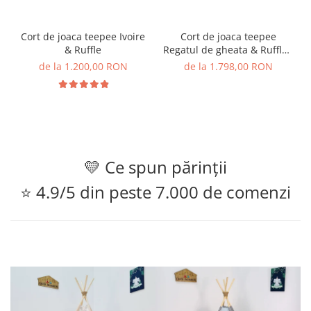
Cort de joaca teepee Ivoire
Cort de joaca teepee
& Ruffle
Regatul de gheata & Ruffle -
Anna&Elsa
de la 1.200,00 RON
de la 1.798,00 RON
💛 Ce spun părinții
⭐ 4.9/5 din peste 7.000 de comenzi