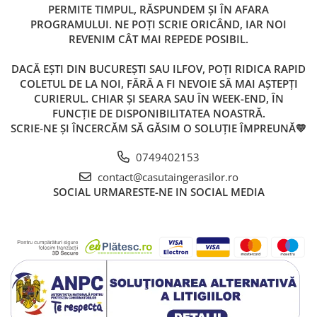
PERMITE TIMPUL, RĂSPUNDEM ȘI ÎN AFARA
PROGRAMULUI. NE POȚI SCRIE ORICÂND, IAR NOI
REVENIM CÂT MAI REPEDE POSIBIL.
DACĂ EȘTI DIN BUCUREȘTI SAU ILFOV, POȚI RIDICA RAPID
COLETUL DE LA NOI, FĂRĂ A FI NEVOIE SĂ MAI AȘTEPȚI
CURIERUL. CHIAR ȘI SEARA SAU ÎN WEEK-END, ÎN
FUNCȚIE DE DISPONIBILITATEA NOASTRĂ.
SCRIE-NE ȘI ÎNCERCĂM SĂ GĂSIM O SOLUȚIE ÎMPREUNĂ💛
0749402153
contact@casutaingerasilor.ro
SOCIAL
URMARESTE-NE IN SOCIAL MEDIA