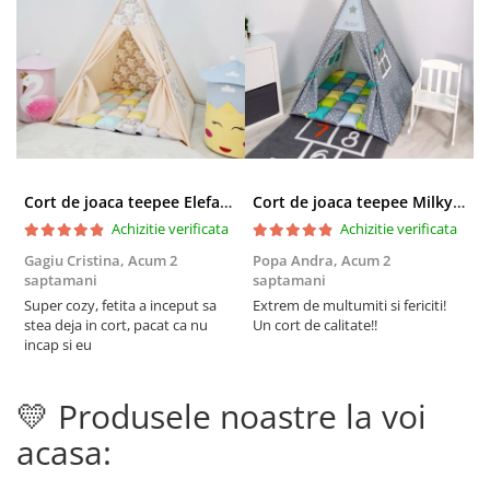
Cort de joaca teepee Elefanti - bej
Cort de joaca teepee Milky Stars Personalizat
Achizitie verificata
Achizitie verificata
Gagiu Cristina,
Acum 2
Popa Andra,
Acum 2
S
saptamani
saptamani
s
Super cozy, fetita a inceput sa
Extrem de multumiti si fericiti!
C
stea deja in cort, pacat ca nu
Un cort de calitate!!
i
incap si eu
t
d
r
💛 Produsele noastre la voi
p
F
acasa: