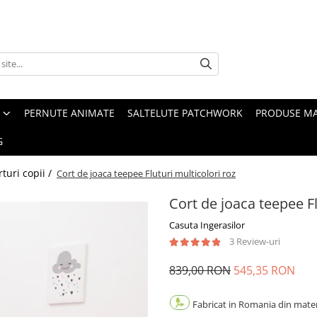
PERNUTE ANIMATE
SALTELUTE PATCHWORK
PRODUSE M
G
rturi copii /
Cort de joaca teepee Fluturi multicolori roz
Cort de joaca teepee Fl
Casuta Ingerasilor
3 Review-uri
839,00 RON
545,35 RON
Fabricat in Romania din materi