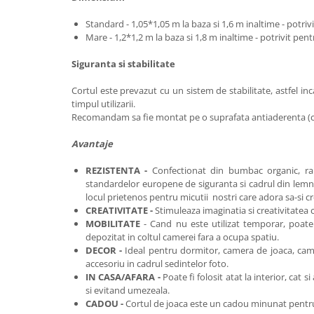
Standard - 1,05*1,05 m la baza si 1,6 m inaltime - potrivi
Mare - 1,2*1,2 m la baza si 1,8 m inaltime - potrivit pentr
Siguranta si stabilitate
Cortul este prevazut cu un sistem de stabilitate, astfel inca
timpul utilizarii.
Recomandam sa fie montat pe o suprafata antiaderenta (c
Avantaje
REZISTENTA -
Confectionat din bumbac organic, ra
standardelor europene de siguranta si cadrul din lemn 
locul prietenos pentru micutii nostri care adora sa-si c
CREATIVITATE -
Stimuleaza imaginatia si creativitatea c
MOBILITATE
- Cand nu este utilizat temporar, poate 
depozitat in coltul camerei fara a ocupa spatiu.
DECOR -
Ideal pentru dormitor, camera de joaca, came
accesoriu in cadrul sedintelor foto.
IN CASA/AFARA -
Poate fi folosit atat la interior, cat s
si evitand umezeala.
CADOU -
Cortul de joaca este
un cadou minunat pentru c