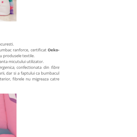
curesti.
bumbac ranforce
,
certificat
Oeko-
 produsele textile.
nta micutului utilizator.
ergenica,
confectionata din
fibre
ii, dar si a faptului ca bumbacul
terior, fibrele nu migreaza catre