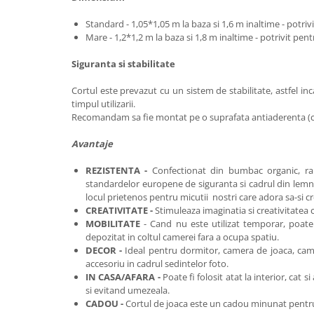
Standard - 1,05*1,05 m la baza si 1,6 m inaltime - potrivi
Mare - 1,2*1,2 m la baza si 1,8 m inaltime - potrivit pentr
Siguranta si stabilitate
Cortul este prevazut cu un sistem de stabilitate, astfel inca
timpul utilizarii.
Recomandam sa fie montat pe o suprafata antiaderenta (c
Avantaje
REZISTENTA -
Confectionat din bumbac organic, ra
standardelor europene de siguranta si cadrul din lemn 
locul prietenos pentru micutii nostri care adora sa-si c
CREATIVITATE -
Stimuleaza imaginatia si creativitatea c
MOBILITATE
- Cand nu este utilizat temporar, poate 
depozitat in coltul camerei fara a ocupa spatiu.
DECOR -
Ideal pentru dormitor, camera de joaca, came
accesoriu in cadrul sedintelor foto.
IN CASA/AFARA -
Poate fi folosit atat la interior, cat s
si evitand umezeala.
CADOU -
Cortul de joaca este
un cadou minunat pentru c