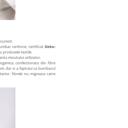
curesti.
bumbac ranforce
,
certificat
Oeko-
 produsele textile.
nta micutului utilizator.
ergenica,
confectionata din
fibre
ii, dar si a faptului ca bumbacul
terior, fibrele nu migreaza catre