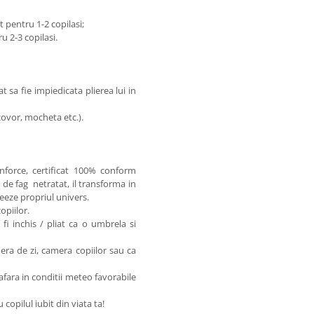
t pentru 1-2 copilasi;
u 2-3 copilasi.
t sa fie impiedicata plierea lui in
ovor, mocheta etc.).
nforce, certificat 100% conform
de fag netratat, il transforma in
reeze propriul univers.
opiilor.
fi inchis / pliat ca o umbrela si
ra de zi, camera copiilor sau ca
i afara in conditii meteo favorabile
opilul iubit din viata ta!