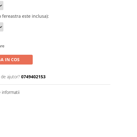
 fereastra este inclusa)
:
are
A IN COS
 de ajutor?
0749402153
informatii