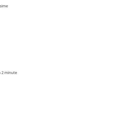
osime
n 2 minute