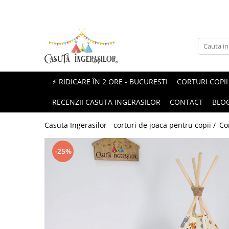
Corturi copii
Produse Mami&Bebe
Corturi fetite
Perne gravida
Corturi baieti
Perne pentru alaptat
⚡ RIDICARE ÎN 2 ORE - BUCURESTI
CORTURI COPII
Corturi unisex
Paturici si Museline
RECENZII CASUTA INGERASILOR
CONTACT
BLO
Protectii patut impletite
Casuta Ingerasilor - corturi de joaca pentru copii /
Co
-25%