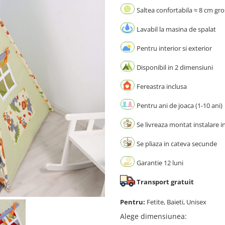
Saltea confortabila ≈ 8 cm gr
Lavabil la masina de spalat
Pentru interior si exterior
Disponibil in 2 dimensiuni
Fereastra inclusa
Pentru ani de joaca (1-10 ani)
Se livreaza montat instalare i
Se pliaza in cateva secunde
Garantie 12 luni
Transport gratuit
Pentru:
Fetite, Baieti, Unisex
Alege dimensiunea
: