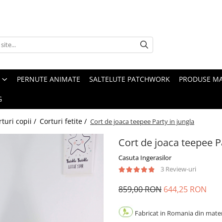
PERNUTE ANIMATE
SALTELUTE PATCHWORK
PRODUSE M
G
rturi copii /
Corturi fetite /
Cort de joaca teepee Party in jungla
Cort de joaca teepee Pa
Casuta Ingerasilor
3 Review-uri
859,00 RON
644,25 RON
Fabricat in Romania din materi