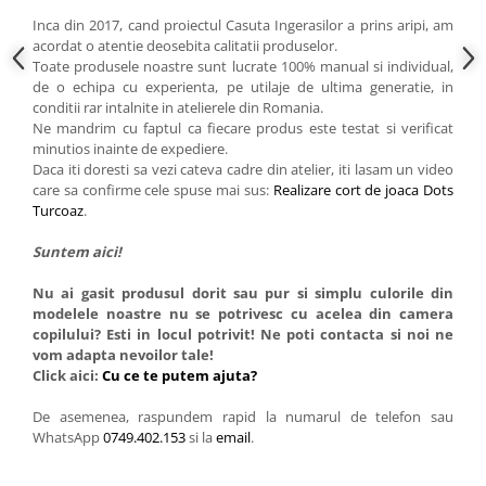
Inca din 2017, cand proiectul Casuta Ingerasilor a prins aripi, am
acordat o atentie deosebita calitatii produselor.
Toate produsele noastre sunt lucrate 100% manual si individual,
de o echipa cu experienta, pe utilaje de ultima generatie, in
conditii rar intalnite in atelierele din Romania.
Ne mandrim cu faptul ca fiecare produs este testat si verificat
minutios inainte de expediere.
Daca iti doresti sa vezi cateva cadre din atelier, iti lasam un video
care sa confirme cele spuse mai sus:
Realizare cort de joaca Dots
Turcoaz
.
Suntem aici!
Nu ai gasit produsul dorit sau pur si simplu culorile din
modelele noastre nu se potrivesc cu acelea din camera
copilului? Esti in locul potrivit! Ne poti contacta si noi ne
vom adapta nevoilor tale!
Click aici:
Cu ce te putem ajuta?
De asemenea, raspundem rapid la numarul de telefon sau
WhatsApp
0749.402.153
si la
email
.