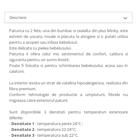
Descriere
Paturica cu 2 fete, una din bumbac si cealalta din plus Minky, este
extrem de usoara, moale si placuta la atingere si o puteti utiliza
pentru a acoperi sau infasa bebelusul.
Este delicata cu pielea bebelusului.
Paturica ii ofera celui mic sentimentul de confort, caldura si
siguranta pentru un somn linistit.
Poate fi folosita si pentru schimbarea bebelusului, acasa sau in
calatorii.
La interior exista un strat de vatelina hipoalergenica, realizata din
fibra premium.
Conform tehnologiei de productie a umpluturii, fibrele nu
migreaza catre exteriorul paturii. ​
Sunt disponibile 3 densitati pentru temperaturi exterioare
diferite:
-
Densitate 1
- temperatura peste 24°C ;
-
Densitate 2
- temperatura 22-24°C;
-
Densitate 3
- temperatura sub 22°C.