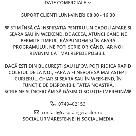
DATE COMERCIALE
SUPORT CLIENTI
LUNI-VINERI 08:00 - 16:30
💛 ȘTIM ÎNSĂ CĂ INSPIRAȚIA PENTRU UN CADOU APARE ȘI
SEARA SAU ÎN WEEKEND. DE ACEEA, ATUNCI CÂND NE
PERMITE TIMPUL, RĂSPUNDEM ȘI ÎN AFARA
PROGRAMULUI. NE POȚI SCRIE ORICÂND, IAR NOI
REVENIM CÂT MAI REPEDE POSIBIL.
DACĂ EȘTI DIN BUCUREȘTI SAU ILFOV, POȚI RIDICA RAPID
COLETUL DE LA NOI, FĂRĂ A FI NEVOIE SĂ MAI AȘTEPȚI
CURIERUL. CHIAR ȘI SEARA SAU ÎN WEEK-END, ÎN
FUNCȚIE DE DISPONIBILITATEA NOASTRĂ.
SCRIE-NE ȘI ÎNCERCĂM SĂ GĂSIM O SOLUȚIE ÎMPREUNĂ💛
0749402153
contact@casutaingerasilor.ro
SOCIAL
URMARESTE-NE IN SOCIAL MEDIA