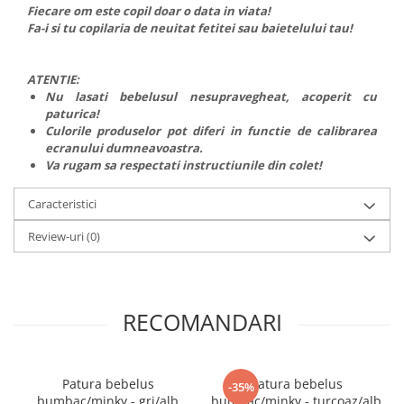
Fiecare om este copil doar o data in viata!
Fa-i si tu copilaria de neuitat fetitei sau baietelului tau!
ATENTIE:
Nu lasati bebelusul nesupravegheat, acoperit cu
paturica!
Culorile produselor pot diferi in functie de calibrarea
ecranului dumneavoastra.
Va rugam sa respectati instructiunile din colet!
Caracteristici
Review-uri
(0)
RECOMANDARI
Patura bebelus
Patura bebelus
-35%
bumbac/minky - gri/alb
bumbac/minky - turcoaz/alb