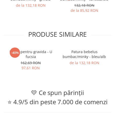
de la 132,18 RON
132,18 RON
de la 85,92 RON
PRODUSE SIMILARE
Perna pentru gravida - U
Patura bebelus
-40%
fucsia
bumbac/minky - bleu/alb
162,69 RON
de la 132,18 RON
97,61 RON
💛 Ce spun părinții
⭐ 4.9/5 din peste 7.000 de comenzi