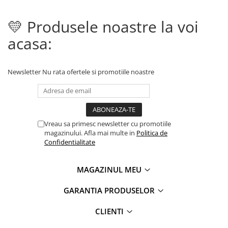
cadou perfect pentru ziua ei. Am
vrut un pic sa schimb culoarea
💛 Produsele noastre la voi
cortului asa ca am scris si mi s-a
raspuns rapid si eficient , chiar
acasa:
mi s-au dat anumite sugestii. ...
Newsletter
Nu rata ofertele si promotiile noastre
Vreau sa primesc newsletter cu promotiile
magazinului. Afla mai multe in
Politica de
Confidentialitate
MAGAZINUL MEU
GARANTIA PRODUSELOR
CLIENTI