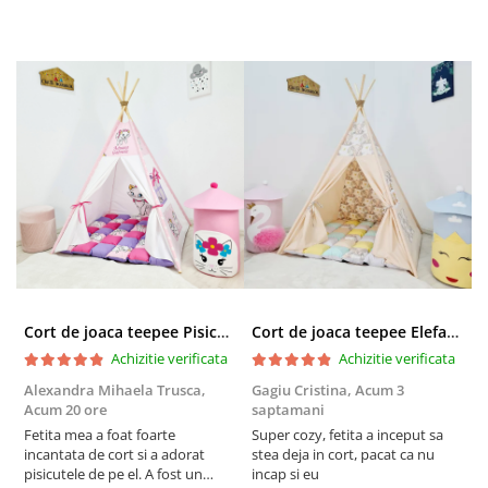
Cort de joaca teepee Pisicuta Marie - roz
Cort de joaca teepee Elefanti - bej
Achizitie verificata
Achizitie verificata
Alexandra Mihaela Trusca,
Gagiu Cristina,
Acum 3
P
Acum 20 ore
saptamani
s
Fetita mea a foat foarte
Super cozy, fetita a inceput sa
E
incantata de cort si a adorat
stea deja in cort, pacat ca nu
U
pisicutele de pe el. A fost un
incap si eu