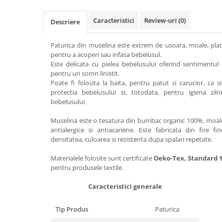
Caracteristici
Review-uri
(0)
Descriere
Paturica din muselina este extrem de usoara, moale, placut
pentru a acoperi sau infasa bebelusul.
Este delicata cu pielea bebelusului oferind sentimentul 
pentru un somn linistit.
Poate fi folosita la baita, pentru patut si carucior, ca s
protectia bebelusului si, totodata, pentru igiena ziln
bebelusului.
Muselina este o tesatura din bumbac organic 100%, moale s
antialergice si antiacariene. Este fabricata din fire 
densitatea, culoarea si rezistenta dupa spalari repetate.
Materialele folosite sunt certificate
Oeko-Tex, Standard 
pentru produsele textile.
Caracteristici generale
Tip Produs
Paturica