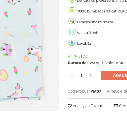
Delicata cu pielea sensibila a 
100% bumbac certificat OEKO
Dimensiune 85*85cm
Varsta 0luni+
Lavabila
IN STOC
Durata de livrare:
1-3 zile lucrato
ADAUG
Cod Produs:
PM07
Ai nevoie d
Adauga la Favorite
Cere 