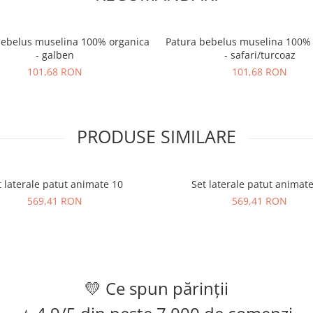
bebelus muselina 100% organica
Patura bebelus muselina 100%
- galben
- safari/turcoaz
101,68 RON
101,68 RON
PRODUSE SIMILARE
t laterale patut animate 10
Set laterale patut animat
569,41 RON
569,41 RON
💛 Ce spun părinții