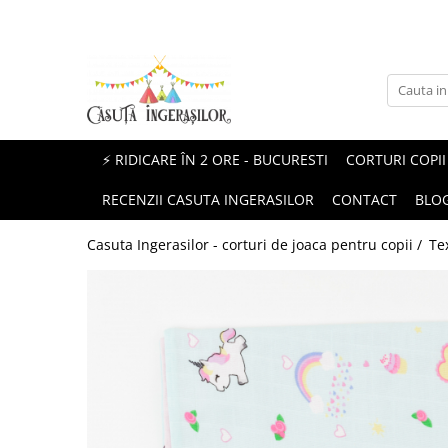
Corturi copii
Produse Mami&Bebe
Corturi fetite
Perne gravida
Corturi baieti
Perne pentru alaptat
⚡ RIDICARE ÎN 2 ORE - BUCURESTI
CORTURI COPII
Corturi unisex
Paturici si Museline
RECENZII CASUTA INGERASILOR
CONTACT
BLO
Protectii patut impletite
Casuta Ingerasilor - corturi de joaca pentru copii /
Te