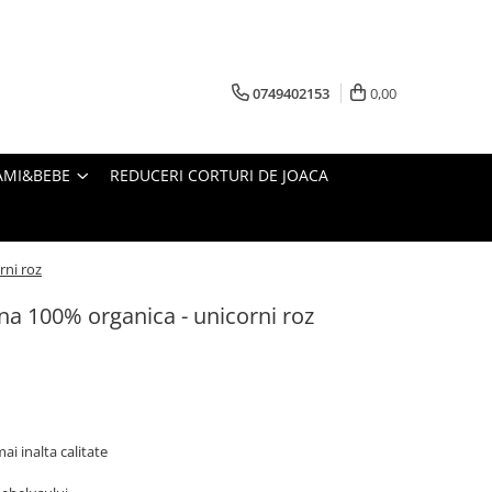
0749402153
0,00
AMI&BEBE
REDUCERI CORTURI DE JOACA
rni roz
na 100% organica - unicorni roz
ai inalta calitate