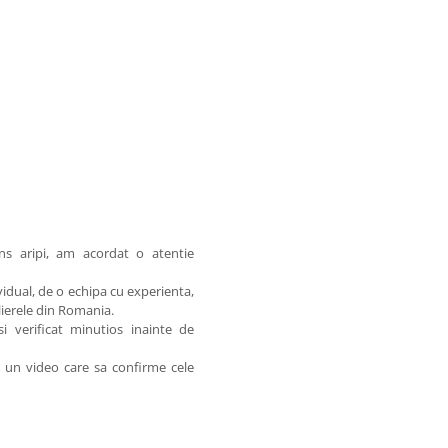
ins aripi, am acordat o atentie
idual, de o echipa cu experienta,
elierele din Romania.
 verificat minutios inainte de
am un video care sa confirme cele