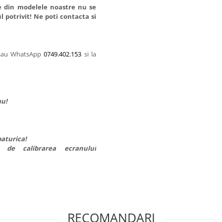
le din modelele noastre nu se
l potrivit! Ne poti contacta si
 sau WhatsApp
0749.402.153
si la
au!
paturica!
e de calibrarea ecranului
RECOMANDARI