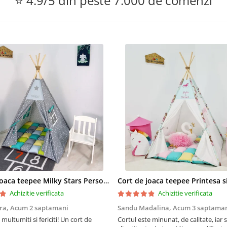
⭐ 4.9/5 din peste 7.000 de comenzi
Cort de joaca teepee Milky Stars Personalizat
Achizitie verificata
Achizitie verificata
ra,
Acum 2 saptamani
Sandu Madalina,
Acum 3 saptama
multumiti si fericiti! Un cort de
Cortul este minunat, de calitate, iar s