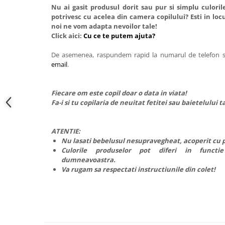
Nu ai gasit produsul dorit sau pur si simplu culori
potrivesc cu acelea din camera copilului? Esti in locu
noi ne vom adapta nevoilor tale!
Click aici:
Cu ce te putem ajuta?
De asemenea, raspundem rapid la numarul de telefon
email
.
Fiecare om este copil doar o data in viata!
Fa-i si tu copilaria de neuitat fetitei sau baietelului t
ATENTIE:
Nu lasati bebelusul nesupravegheat, acoperit cu 
Culorile produselor pot diferi in functi
dumneavoastra.
Va rugam sa respectati instructiunile din colet!