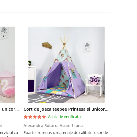
Cort de joaca teepee Printesa si unicornii personalizat
Cort de joaca teepee Printesa si unicornii - lila
Cort de joac
Achizitie verificata
ni
Alexandra Rotaru,
Acum 1 luna
mihaela cot
erviciul cu
Foarte frumoasa, materiale de calitate, usor de
Sublim!