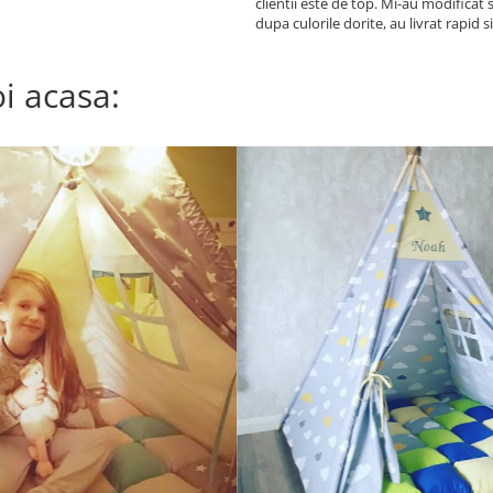
clientii este de top. Mi-au modificat 
dupa culorile dorite, au livrat rapid 
ajutat si cu sfaturi privind montajul.
Recomand! Fetita noastra e foarte fer
i acasa: