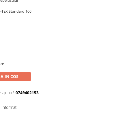
bebelusului
-TEX Standard 100
are
A IN COS
e ajutor?
0749402153
informatii