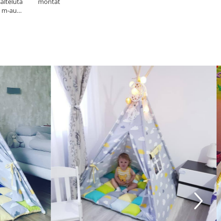
salteluta
montat
si m-au
icita!