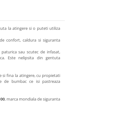
a la atingere si o puteti utiliza
de confort, caldura si siguranta
i paturica sau scutec de infasat,
ica. Este nelipsita din gentuta
i fina la atingere, cu propietati
fine de bumbac ce isi pastreaza
100
, marca mondiala de siguranta