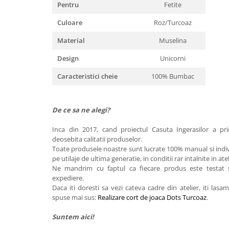
Pentru
Fetite
Culoare
Roz/Turcoaz
Material
Muselina
Design
Unicorni
Caracteristici cheie
100% Bumbac
De ce sa ne alegi?
Inca din 2017, cand proiectul Casuta Ingerasilor a pr
deosebita calitatii produselor.
Toate produsele noastre sunt lucrate 100% manual si indiv
pe utilaje de ultima generatie, in conditii rar intalnite in at
Ne mandrim cu faptul ca fiecare produs este testat si
expediere.
Daca iti doresti sa vezi cateva cadre din atelier, iti las
spuse mai sus:
Realizare cort de joaca Dots Turcoaz
.
Suntem aici!