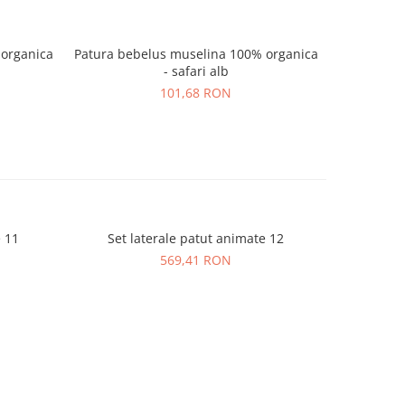
 organica
Patura bebelus muselina 100% organica
Patura beb
- safari alb
101,68 RON
e 11
Set laterale patut animate 12
Set l
569,41 RON