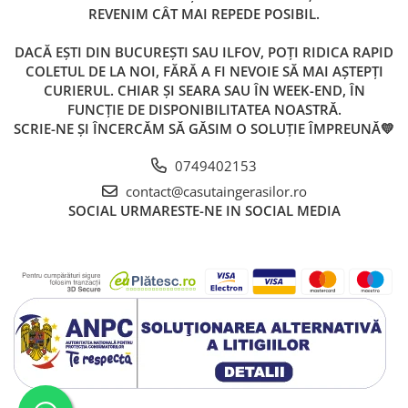
REVENIM CÂT MAI REPEDE POSIBIL.
DACĂ EȘTI DIN BUCUREȘTI SAU ILFOV, POȚI RIDICA RAPID
COLETUL DE LA NOI, FĂRĂ A FI NEVOIE SĂ MAI AȘTEPȚI
CURIERUL. CHIAR ȘI SEARA SAU ÎN WEEK-END, ÎN
FUNCȚIE DE DISPONIBILITATEA NOASTRĂ.
SCRIE-NE ȘI ÎNCERCĂM SĂ GĂSIM O SOLUȚIE ÎMPREUNĂ💛
0749402153
contact@casutaingerasilor.ro
SOCIAL
URMARESTE-NE IN SOCIAL MEDIA