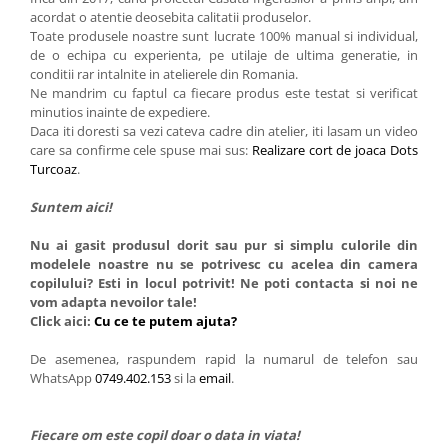
acordat o atentie deosebita calitatii produselor.
Toate produsele noastre sunt lucrate 100% manual si individual,
de o echipa cu experienta, pe utilaje de ultima generatie, in
conditii rar intalnite in atelierele din Romania.
Ne mandrim cu faptul ca fiecare produs este testat si verificat
minutios inainte de expediere.
Daca iti doresti sa vezi cateva cadre din atelier, iti lasam un video
care sa confirme cele spuse mai sus:
Realizare cort de joaca Dots
Turcoaz
.
Suntem aici!
Nu ai gasit produsul dorit sau pur si simplu culorile din
modelele noastre nu se potrivesc cu acelea din camera
copilului? Esti in locul potrivit! Ne poti contacta si noi ne
vom adapta nevoilor tale!
Click aici:
Cu ce te putem ajuta?
De asemenea, raspundem rapid la numarul de telefon sau
WhatsApp
0749.402.153
si la
email
.
Fiecare om este copil doar o data in viata!