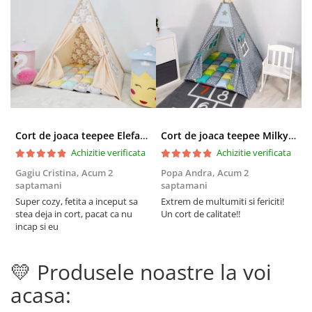
Cort de joaca teepee Elefanti - bej
Cort de joaca teepee Milky Stars Personalizat
Achizitie verificata
Achizitie verificata
Gagiu Cristina,
Acum 2
Popa Andra,
Acum 2
S
saptamani
saptamani
s
Super cozy, fetita a inceput sa
Extrem de multumiti si fericiti!
C
stea deja in cort, pacat ca nu
Un cort de calitate!!
i
incap si eu
t
d
r
💛 Produsele noastre la voi
p
F
acasa: