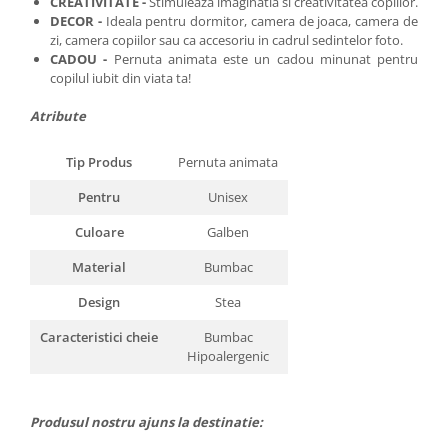
CREATIVITATE -
Stimuleaza imaginatia si creativitatea copiilor.
DECOR -
Ideala pentru dormitor, camera de joaca, camera de
zi, camera copiilor sau ca accesoriu in cadrul sedintelor foto.
CADOU -
Pernuta animata este
un cadou minunat pentru
copilul iubit din viata ta!
Atribute
Tip Produs
Pernuta animata
Pentru
Unisex
Culoare
Galben
Material
Bumbac
Design
Stea
Caracteristici cheie
Bumbac
Hipoalergenic
Produsul nostru ajuns la destinatie: