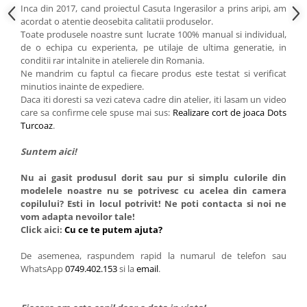
Inca din 2017, cand proiectul Casuta Ingerasilor a prins aripi, am
acordat o atentie deosebita calitatii produselor.
Toate produsele noastre sunt lucrate 100% manual si individual,
de o echipa cu experienta, pe utilaje de ultima generatie, in
conditii rar intalnite in atelierele din Romania.
Ne mandrim cu faptul ca fiecare produs este testat si verificat
minutios inainte de expediere.
Daca iti doresti sa vezi cateva cadre din atelier, iti lasam un video
care sa confirme cele spuse mai sus:
Realizare cort de joaca Dots
Turcoaz
.
Suntem aici!
Nu ai gasit produsul dorit sau pur si simplu culorile din
modelele noastre nu se potrivesc cu acelea din camera
copilului? Esti in locul potrivit! Ne poti contacta si noi ne
vom adapta nevoilor tale!
Click aici:
Cu ce te putem ajuta?
De asemenea, raspundem rapid la numarul de telefon sau
WhatsApp
0749.402.153
si la
email
.