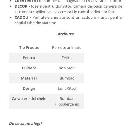
CREATIVITATE -
Stimuleaza imaginatia si creativitatea copiilor.
DECOR -
Ideale pentru dormitor, camera de joaca, camera de
zi, camera copiilor sau ca accesorii in cadrul sedintelor foto.
CADOU -
Pernutele animate sunt un cadou minunat pentru
copilul iubit din viata ta!
Atribute
Tip Produs
Pernute animate
Pentru
Fetita
Culoare
Roz/Mov
Material
Bumbac
Design
Luna/Stea
Caracteristici cheie
Bumbac
Hipoalergenic
De ce sa ne alegi?