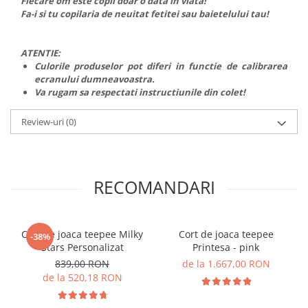
Fiecare om este copil doar o data in viata!
Fa-i si tu copilaria de neuitat fetitei sau baietelului tau!
ATENTIE:
Culorile produselor pot diferi in functie de calibrarea
ecranului dumneavoastra.
Va rugam sa respectati instructiunile din colet!
Review-uri
(0)
RECOMANDARI
Cort de joaca teepee Milky
Cort de joaca teepee
-38%
Stars Personalizat
Printesa - pink
839,00 RON
de la 1.667,00 RON
de la 520,18 RON