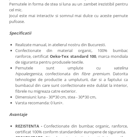
Pernutele in forma de stea si luna au un zambet irezistibil pentru
cel mic.
Jocul este mai interactiv si somnul mai dulce cu aceste pernute
pufoase.
Specificatii
Realizate manual, in atelierul nostru din Bucuresti.
Confectionate din material organic, 100% bumbac
ranforce
,
certificat
Oeko-Tex standard 100
, marca mondiala
de siguranta pentru produsele textile.
Pernutele sunt umplute cu
vatelina
hipoalergenica,
confectionata din
fibre premium
. Datorita
tehnologiei de productie a umpluturii, dar si a faptului ca
bumbacul din care sunt confectionate este dublat la interior,
fibrele nu migreaza catre exterior.
Dimensiuni: luna - 30*30 cm, stea - 30*30 cm,
Varsta recomanda: 0 luni+.
Avantaje
REZISTENTA -
Confectionate din bumbac organic, ranforce,
certificat 100% conform standardelor europene de siguranta.