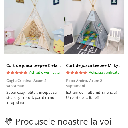
Cort de joaca teepee Elefanti - bej
Cort de joaca teepee Milky Stars Personalizat
Achizitie verificata
Achizitie verificata
Gagiu Cristina,
Acum 2
Popa Andra,
Acum 2
S
saptamani
saptamani
s
Super cozy, fetita a inceput sa
Extrem de multumiti si fericiti!
C
stea deja in cort, pacat ca nu
Un cort de calitate!!
i
incap si eu
t
d
r
💛 Produsele noastre la voi
p
F