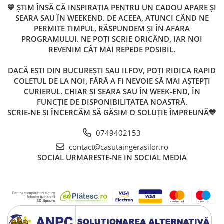
💛 ȘTIM ÎNSĂ CĂ INSPIRAȚIA PENTRU UN CADOU APARE ȘI
SEARA SAU ÎN WEEKEND. DE ACEEA, ATUNCI CÂND NE
PERMITE TIMPUL, RĂSPUNDEM ȘI ÎN AFARA
PROGRAMULUI. NE POȚI SCRIE ORICÂND, IAR NOI
REVENIM CÂT MAI REPEDE POSIBIL.
DACĂ EȘTI DIN BUCUREȘTI SAU ILFOV, POȚI RIDICA RAPID
COLETUL DE LA NOI, FĂRĂ A FI NEVOIE SĂ MAI AȘTEPȚI
CURIERUL. CHIAR ȘI SEARA SAU ÎN WEEK-END, ÎN
FUNCȚIE DE DISPONIBILITATEA NOASTRĂ.
SCRIE-NE ȘI ÎNCERCĂM SĂ GĂSIM O SOLUȚIE ÎMPREUNĂ💛
0749402153
contact@casutaingerasilor.ro
SOCIAL
URMARESTE-NE IN SOCIAL MEDIA