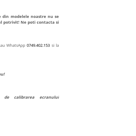
le din modelele noastre nu se
l potrivit! Ne poti contacta si
 sau WhatsApp
0749.402.153
si la
au!
e de calibrarea ecranului