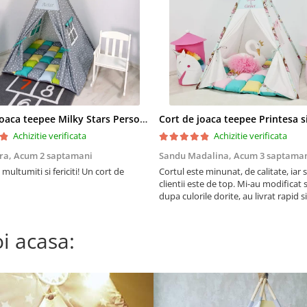
Cort de joaca teepee Milky Stars Personalizat
Achizitie verificata
Achizitie verificata
ra,
Acum 2 saptamani
Sandu Madalina,
Acum 3 saptama
multumiti si fericiti! Un cort de
Cortul este minunat, de calitate, iar s
clientii este de top. Mi-au modificat 
dupa culorile dorite, au livrat rapid 
ajutat si cu sfaturi privind montajul.
Recomand! Fetita noastra e foarte fer
i acasa: