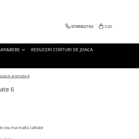
0749402153
0,00
AMI&BEBE
REDUCERI CORTURI DE JOACA
e patut animate 6
ate 6
 cea mai inalta calitate