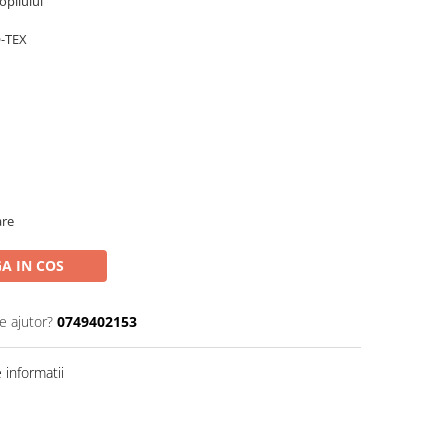
opilului
O-TEX
are
A IN COS
e ajutor?
0749402153
informatii