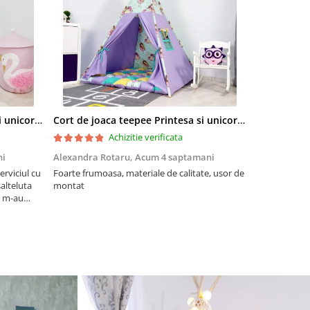
Cort de joaca teepee Printesa si unicornii personalizat
Cort de joaca teepee Printesa si unicornii - lila
Cort de joac
Achizitie verificata
ni
Alexandra Rotaru,
Acum 4 saptamani
mihaela cot
erviciul cu
Foarte frumoasa, materiale de calitate, usor de
Sublim!
salteluta
montat
si m-au
icita!