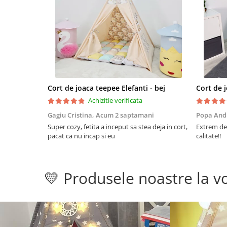
Cort de joaca teepee Elefanti - bej
Achizitie verificata
Gagiu Cristina,
Acum 2 saptamani
Popa And
Super cozy, fetita a inceput sa stea deja in cort,
Extrem de 
pacat ca nu incap si eu
calitate!!
💛 Produsele noastre la vo