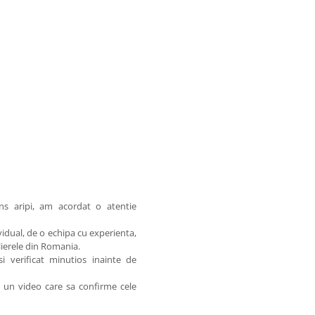
ins aripi, am acordat o atentie
idual, de o echipa cu experienta,
elierele din Romania.
 verificat minutios inainte de
am un video care sa confirme cele