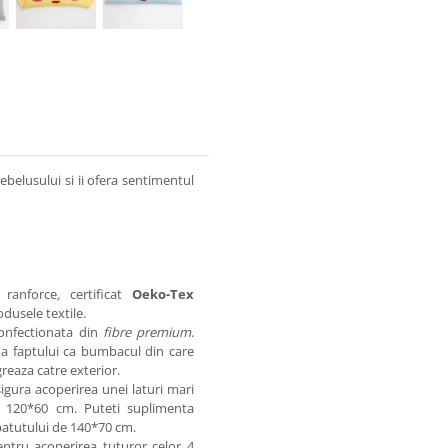
ebelusului si ii ofera sentimentul
 ranforce
,
certificat
Oeko-Tex
dusele textile.
onfectionata din
fibre premium
.
i a faptului ca bumbacul din care
greaza catre exterior.
sigura acoperirea unei laturi mari
a 120*60 cm. Puteti suplimenta
atutului de 140*70 cm.
tru acoperirea tuturor celor 4