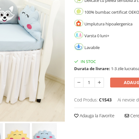
Delicate cu pielea sensibila a c
100% bumbac certificat OEK
Umplutura hipoalergenica
Varsta 0 luni+
Lavabile
IN STOC
Durata de livrare:
1-3 zile lucrato
ADAUG
Cod Produs:
C1543
Ai nevoie d
Adauga la Favorite
Cere 