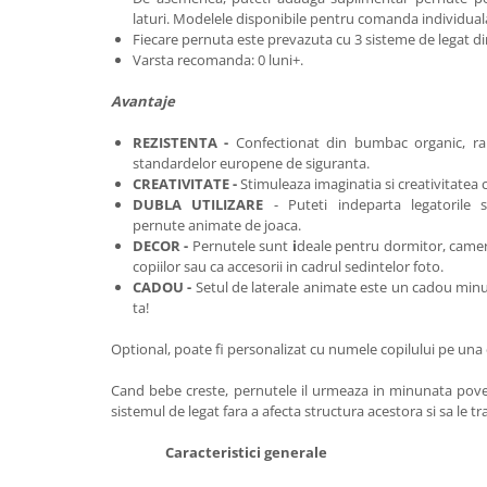
laturi. Modelele disponibile pentru comanda individuala
Fiecare pernuta este prevazuta cu 3 sisteme de legat din
Varsta recomanda: 0 luni+.
Avantaje
REZISTENTA -
Confectionat din bumbac organic, ra
standardelor europene de siguranta.
CREATIVITATE -
Stimuleaza imaginatia si creativitatea c
DUBLA UTILIZARE
- Puteti indeparta legatorile s
pernute animate de joaca.
DECOR -
Pernutele sunt
i
deale pentru dormitor, camer
copiilor sau ca accesorii in cadrul sedintelor foto.
CADOU -
Setul de laterale animate este
un cadou minun
ta!
Optional, poate fi personalizat cu numele copilului pe una
Cand bebe creste, pernutele il urmeaza in minunata povest
sistemul de legat fara a afecta structura acestora si sa le t
Caracteristici generale