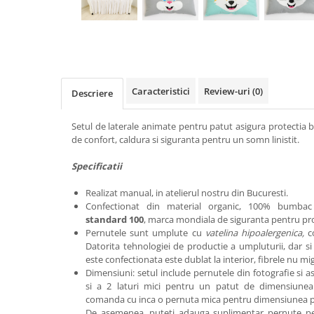
Caracteristici
Review-uri
(0)
Descriere
Setul de laterale animate pentru patut asigura protectia b
de confort, caldura si siguranta pentru un somn linistit.
Specificatii
Realizat manual, in atelierul nostru din Bucuresti.
Confectionat din material organic, 100% bumbac
standard 100
, marca mondiala de siguranta pentru pro
Pernutele sunt umplute cu
vatelina hipoalergenica,
c
Datorita tehnologiei de productie a umpluturii, dar s
este confectionata este dublat la interior, fibrele nu mi
Dimensiuni: setul include pernutele din fotografie si a
si a 2 laturi mici pentru un patut de dimensiune
comanda cu inca o pernuta mica pentru dimensiunea p
De asemenea, puteti adauga suplimentar pernute pen