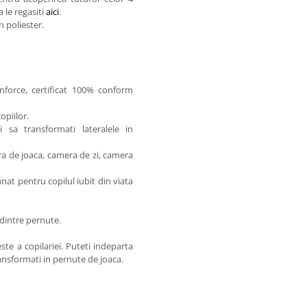
 le regasiti
aici
.
 poliester.
nforce, certificat 100% conform
opiilor.
i sa transformati lateralele in
a de joaca, camera de zi, camera
at pentru copilul iubit din viata
 dintre pernute.
e a copilariei. Puteti indeparta
ransformati in pernute de joaca.