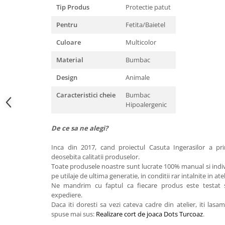
Tip Produs
Protectie patut
Pentru
Fetita/Baietel
Culoare
Multicolor
Material
Bumbac
Design
Animale
Caracteristici cheie
Bumbac
Hipoalergenic
De ce sa ne alegi?
Inca din 2017, cand proiectul Casuta Ingerasilor a pr
deosebita calitatii produselor.
Toate produsele noastre sunt lucrate 100% manual si indiv
pe utilaje de ultima generatie, in conditii rar intalnite in at
Ne mandrim cu faptul ca fiecare produs este testat si
expediere.
Daca iti doresti sa vezi cateva cadre din atelier, iti las
spuse mai sus:
Realizare cort de joaca Dots Turcoaz
.