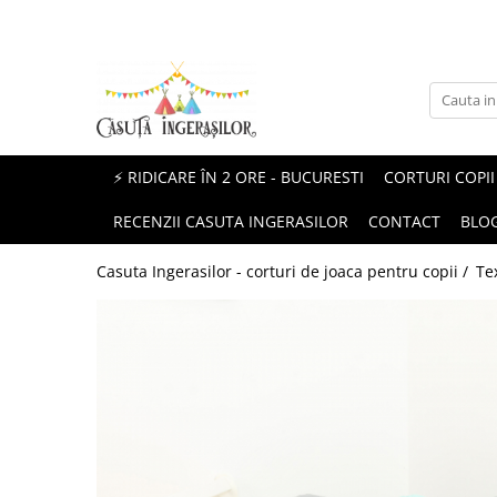
Corturi copii
Produse Mami&Bebe
Corturi fetite
Perne gravida
Corturi baieti
Perne pentru alaptat
⚡ RIDICARE ÎN 2 ORE - BUCURESTI
CORTURI COPII
Corturi unisex
Paturici si Museline
RECENZII CASUTA INGERASILOR
CONTACT
BLO
Protectii patut impletite
Casuta Ingerasilor - corturi de joaca pentru copii /
Te