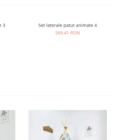
e 3
Set laterale patut animate 4
Set 
569,41 RON