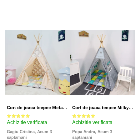
Cort de joaca teepee Elefanti - bej
Cort de joaca teepee Milky Stars Personalizat
Achizitie verificata
Achizitie verificata
A
Gagiu Cristina,
Acum 3
Popa Andra,
Acum 3
S
saptamani
saptamani
s