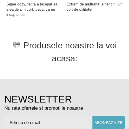
Super cozy, fetita a inceput sa
Extrem de multumiti si fericiti! Un
C
stea deja in cort, pacat ca nu
cort de calitate!!
i
incap si eu
t
d
s
m
n
💛 Produsele noastre la voi
acasa:
NEWSLETTER
Nu rata ofertele si promotiile noastre