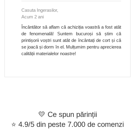
Casuta Ingerasilor,
Acum 2 ani
Încântător să aflam că achiziția voastră a fost atât
de fenomenală! Suntem bucuroși să știm că
printișorii voștri sunt atât de încântați de cort și că
se joacă și dorm în el. Mulțumim pentru aprecierea
calității materialelor noastre!
💛 Ce spun părinții
⭐ 4.9/5 din peste 7.000 de comenzi