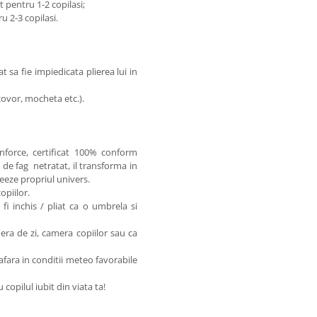
t pentru 1-2 copilasi;
u 2-3 copilasi.
t sa fie impiedicata plierea lui in
ovor, mocheta etc.).
nforce, certificat 100% conform
de fag netratat, il transforma in
reeze propriul univers.
opiilor.
fi inchis / pliat ca o umbrela si
ra de zi, camera copiilor sau ca
i afara in conditii meteo favorabile
opilul iubit din viata ta!