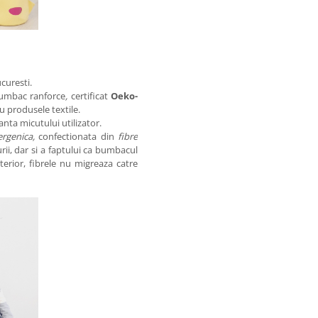
curesti.
bumbac ranforce
,
certificat
Oeko-
 produsele textile.
nta micutului utilizator.
ergenica,
confectionata din
fibre
ii, dar si a faptului ca bumbacul
terior, fibrele nu migreaza catre