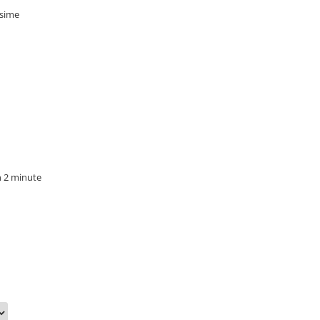
osime
n 2 minute