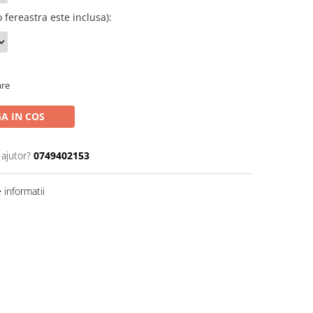
 fereastra este inclusa)
:
are
A IN COS
 ajutor?
0749402153
informatii