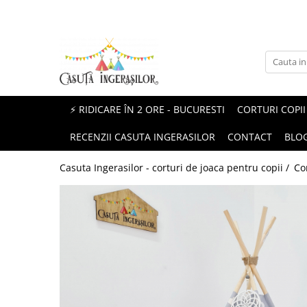
Corturi copii
Produse Mami&Bebe
Corturi fetite
Perne gravida
Corturi baieti
Perne pentru alaptat
⚡ RIDICARE ÎN 2 ORE - BUCURESTI
CORTURI COPII
Corturi unisex
Paturici si Museline
RECENZII CASUTA INGERASILOR
CONTACT
BLO
Protectii patut impletite
Casuta Ingerasilor - corturi de joaca pentru copii /
Co