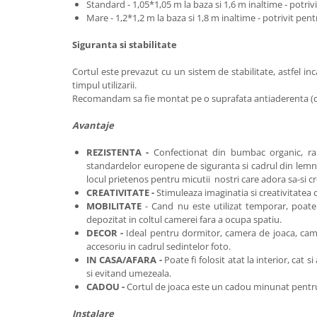
Standard - 1,05*1,05 m la baza si 1,6 m inaltime - potrivi
Mare - 1,2*1,2 m la baza si 1,8 m inaltime - potrivit pentr
Siguranta si stabilitate
Cortul este prevazut cu un sistem de stabilitate, astfel inca
timpul utilizarii.
Recomandam sa fie montat pe o suprafata antiaderenta (c
Avantaje
REZISTENTA -
Confectionat din bumbac organic, ra
standardelor europene de siguranta si cadrul din lemn 
locul prietenos pentru micutii nostri care adora sa-si c
CREATIVITATE -
Stimuleaza imaginatia si creativitatea c
MOBILITATE
- Cand nu este utilizat temporar, poate 
depozitat in coltul camerei fara a ocupa spatiu.
DECOR -
Ideal pentru dormitor, camera de joaca, came
accesoriu in cadrul sedintelor foto.
IN CASA/AFARA -
Poate fi folosit atat la interior, cat s
si evitand umezeala.
CADOU -
Cortul de joaca este
un cadou minunat pentru c
Instalare