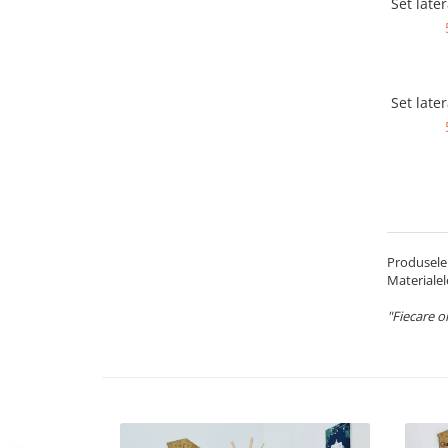
Set late
Set late
Produsele 
Materialel
"Fiecare om