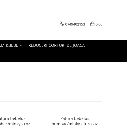
0749402153
0,00
AMI&BEBE
REDUCERI CORTURI DE JOACA
atura bebelus
Patura bebelus
bac/minky - roz
bumbac/minky - turcoaz