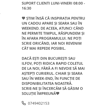
SUPORT CLIENTI
LUNI-VINERI 08:00 -
16:30
L
💛 ȘTIM ÎNSĂ CĂ INSPIRAȚIA PENTRU
UN CADOU APARE ȘI SEARA SAU ÎN
WEEKEND. DE ACEEA, ATUNCI CÂND
NE PERMITE TIMPUL, RĂSPUNDEM ȘI
ÎN AFARA PROGRAMULUI. NE POȚI
SCRIE ORICÂND, IAR NOI REVENIM
CÂT MAI REPEDE POSIBIL.
DACĂ EȘTI DIN BUCUREȘTI SAU
ILFOV, POȚI RIDICA RAPID COLETUL
DE LA NOI, FĂRĂ A FI NEVOIE SĂ MAI
AȘTEPȚI CURIERUL. CHIAR ȘI SEARA
SAU ÎN WEEK-END, ÎN FUNCȚIE DE
DISPONIBILITATEA NOASTRĂ.
SCRIE-NE ȘI ÎNCERCĂM SĂ GĂSIM O
SOLUȚIE ÎMPREUNĂ💛
0749402153