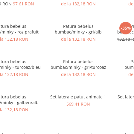
69 RON
97,61 RON
de la 132,18 RON
de
atura bebelus
Patura bebelus
P
-35%
minky - roz prafuit
bumbac/minky - gri/alb
bumbac/
 la 132,18 RON
de la 132,18 RON
132,18
atura bebelus
Patura bebelus
P
inky - turcoaz/bleu
bumbac/minky - gri/turcoaz
bumb
 la 132,18 RON
de la 132,18 RON
de
atura bebelus
Set laterale patut animate 1
Set late
minky - galben/alb
569,41 RON
 la 132,18 RON