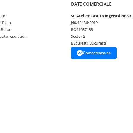
DATE COMERCIALE
par
SC Atelier Casuta Ingerasilor SR
 Plata
J40/12136/2019
e Retur
RO41637133
pute resolution
Sector 2
Bucuresti, Bucuresti
Contacteaza-ne