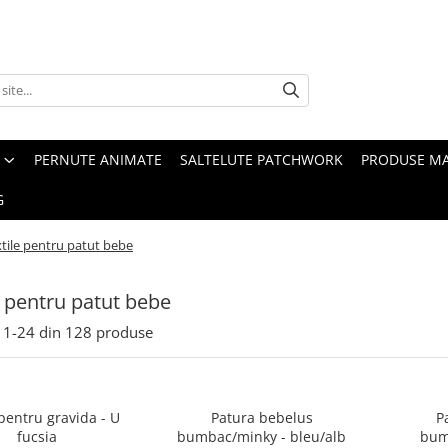
PERNUTE ANIMATE
SALTELUTE PATCHWORK
PRODUSE M
G
tile pentru patut bebe
e pentru patut bebe
1-
24
din
128
produse
pentru gravida - U
Patura bebelus
P
fucsia
bumbac/minky - bleu/alb
bum