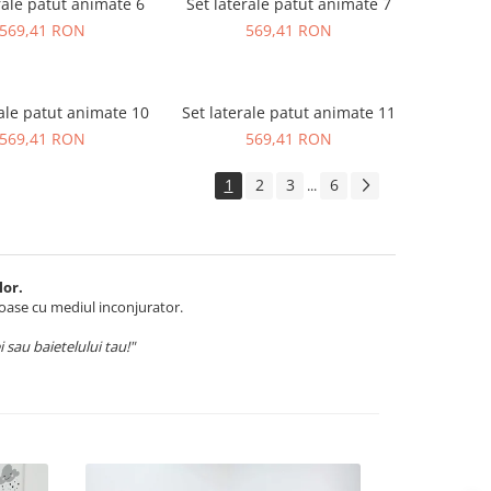
rale patut animate 6
Set laterale patut animate 7
569,41 RON
569,41 RON
rale patut animate 10
Set laterale patut animate 11
569,41 RON
569,41 RON
1
2
3
6
...
lor.
noase cu mediul inconjurator.
i sau baietelului tau!"