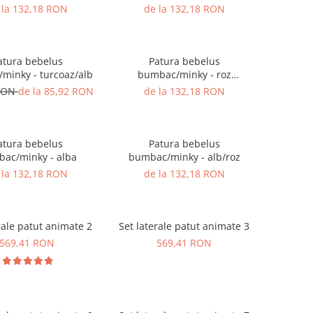
 la 132,18 RON
de la 132,18 RON
atura bebelus
Patura bebelus
minky - turcoaz/alb
bumbac/minky - roz
aprins/alb
 RON
de la 85,92 RON
de la 132,18 RON
atura bebelus
Patura bebelus
ac/minky - alba
bumbac/minky - alb/roz
 la 132,18 RON
de la 132,18 RON
rale patut animate 2
Set laterale patut animate 3
569,41 RON
569,41 RON