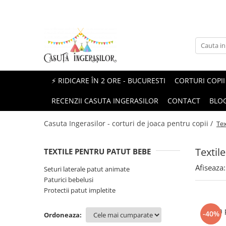
Corturi copii
Produse Mami&Bebe
Corturi fetite
Perne gravida
Corturi baieti
Perne pentru alaptat
⚡ RIDICARE ÎN 2 ORE - BUCURESTI
CORTURI COPII
Corturi unisex
Paturici si Museline
RECENZII CASUTA INGERASILOR
CONTACT
BLO
Protectii patut impletite
Casuta Ingerasilor - corturi de joaca pentru copii /
Tex
Textil
TEXTILE PENTRU PATUT BEBE
Afiseaza:
Seturi laterale patut animate
Paturici bebelusi
Protectii patut impletite
Perna 
-40%
Ordoneaza: