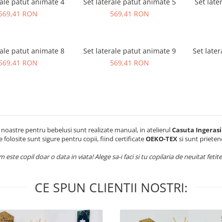
rale patut animate 4
Set laterale patut animate 5
Set late
569,41 RON
569,41 RON
rale patut animate 8
Set laterale patut animate 9
Set late
569,41 RON
569,41 RON
noastre pentru bebelusi sunt realizate manual, in atelierul
Casuta Ingerasi
e folosite sunt sigure pentru copii, fiind certificate
OEKO-TEX
si sunt priete
 este copil doar o data in viata! Alege sa-i faci si tu copilaria de neuitat fetite
CE SPUN CLIENTII NOSTRI: