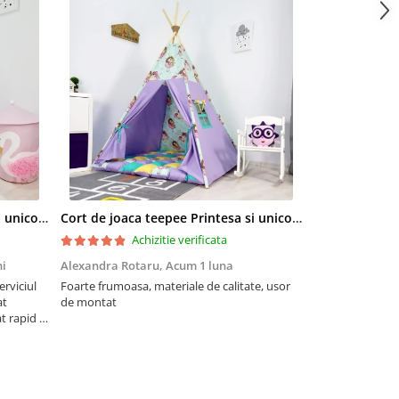
Cort de joaca teepee Printesa si unicornii personalizat
Cort de joaca teepee Printesa si unicornii - lila
Achizitie verificata
Ac
i
Alexandra Rotaru,
Acum 1 luna
mihaela cota,
A
erviciul
Foarte frumoasa, materiale de calitate, usor
Sublim!
at
de montat
t rapid si
ajul.
icita!