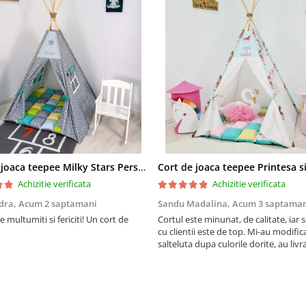
Cort de joaca teepee Milky Stars Personalizat
Achizitie verificata
Achizitie verificata
dra,
Acum 2 saptamani
Sandu Madalina,
Acum 3 saptaman
 multumiti si fericiti! Un cort de
Cortul este minunat, de calitate, iar s
cu clientii este de top. Mi-au modific
salteluta dupa culorile dorite, au livra
m-au ajutat si cu sfaturi privind mont
Recomand! Fetita noastra e foarte fer