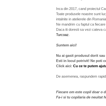
Inca din 2017, cand proiectul Cas
Toate produsele noastre sunt lucr
intalnite in atelierele din Romania
Ne mandrim cu faptul ca fiecare p
Daca iti doresti sa vezi cateva c
Turcoaz
.
Suntem aici!
Nu ai gasit produsul dorit sau
Esti in locul potrivit! Ne poti
Click aici:
Cu ce te putem ajut
De asemenea, raspundem rapid l
Fiecare om este copil doar o da
Fa-i si tu copilaria de neuitat f