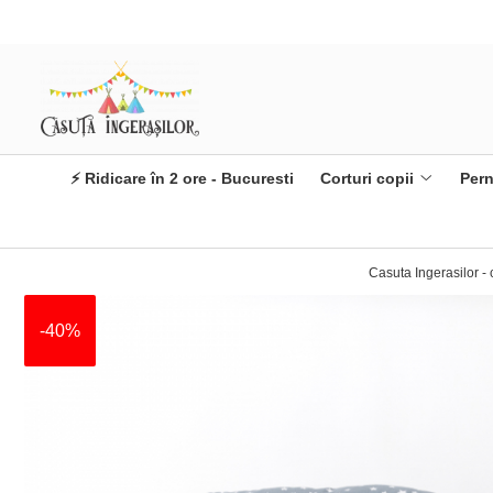
Corturi copii
Produse Mami&Bebe
Corturi fetite
Perne gravida
Corturi baieti
Perne pentru alaptat
⚡ Ridicare în 2 ore - Bucuresti
Corturi copii
Pern
Corturi unisex
Paturici si Museline
Protectii patut impletite
Casuta Ingerasilor - 
-40%