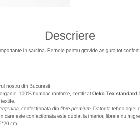
Descriere
importante in sarcina. Pernele pentru gravide asigura tot confor
rul nostru din Bucuresti.
l organic, 100% bumbac ranforce
,
certificat
Oeko-Tex standard 
textile.
lergenica,
confectionata din
fibre premium
. Datorita tehnologiei 
n care este confectionata este dublat la interior, fibrele nu migre
55*20 cm