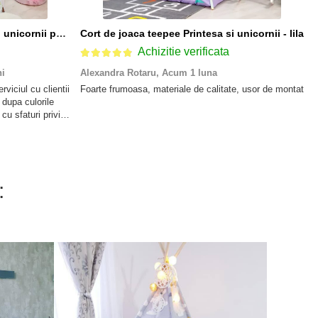
Cort de joaca teepee Printesa si unicornii personalizat
Cort de joaca teepee Printesa si unicornii - lila
Achizitie verificata
i
Alexandra Rotaru,
Acum 1 luna
rviciul cu clientii
Foarte frumoasa, materiale de calitate, usor de montat
 dupa culorile
 cu sfaturi privind
foarte fericita!
: