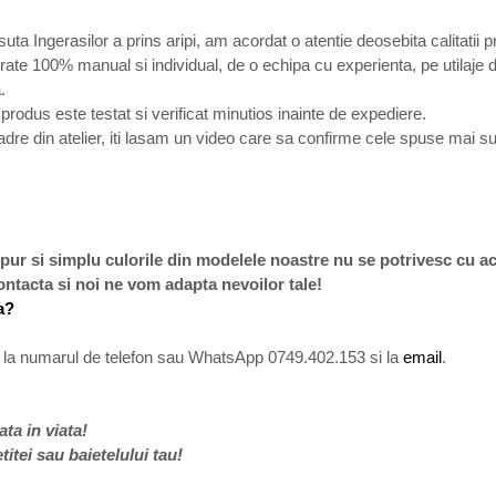
uta Ingerasilor a prins aripi, am acordat o atentie deosebita calitatii p
ate 100% manual si individual, de o echipa cu experienta, pe utilaje de 
.
rodus este testat si verificat minutios inainte de expediere.
adre din atelier, iti lasam un video care sa confirme cele spuse mai s
 pur si simplu culorile din modelele noastre nu se potrivesc cu a
 contacta si noi ne vom adapta nevoilor tale!
a?
a numarul de telefon sau WhatsApp 0749.402.153 si la
email
.
ta in viata!
etitei sau baietelului tau!