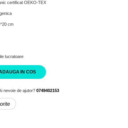
ic certificat OEKO-TEX
genica
5*20 cm
le lucratoare
ADAUGA IN COS
Ai nevoie de ajutor?
0749402153
orite