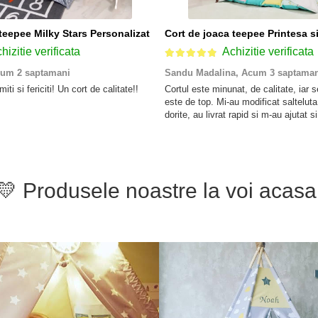
teepee Milky Stars Personalizat
hizitie verificata
Achizitie verificata
um 2 saptamani
Sandu Madalina,
Acum 3 saptaman
ti si fericiti! Un cort de calitate!!
Cortul este minunat, de calitate, iar se
este de top. Mi-au modificat salteluta
dorite, au livrat rapid si m-au ajutat si
montajul. Recomand! Fetita noastra e 
💛 Produsele noastre la voi acasa