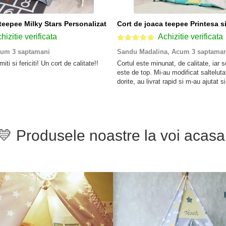
teepee Milky Stars Personalizat
hizitie verificata
Achizitie verificata
um 3 saptamani
Sandu Madalina,
Acum 3 saptaman
ti si fericiti! Un cort de calitate!!
Cortul este minunat, de calitate, iar se
este de top. Mi-au modificat salteluta
dorite, au livrat rapid si m-au ajutat si
montajul. Recomand! Fetita noastra e 
💛 Produsele noastre la voi acasa