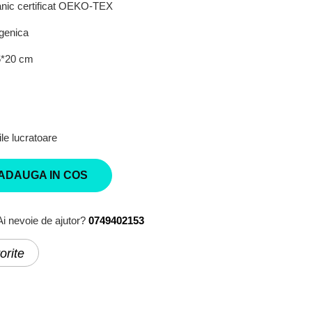
ic certificat OEKO-TEX
genica
5*20 cm
le lucratoare
ADAUGA IN COS
Ai nevoie de ajutor?
0749402153
orite