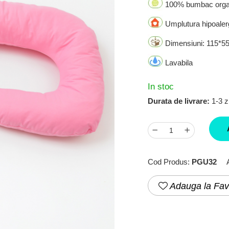
100% bumbac organ
Umplutura hipoaler
Dimensiuni: 115*5
Lavabila
In stoc
Durata de livrare:
1-3 zi
Cod Produs:
PGU32
Adauga la Fav