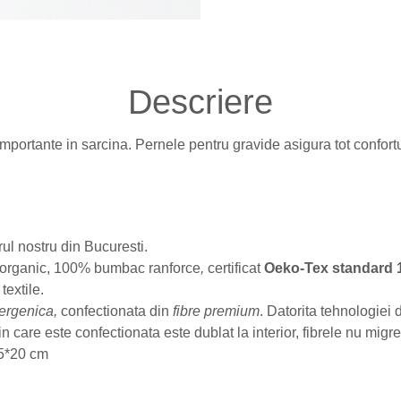
Descriere
importante in sarcina. Pernele pentru gravide asigura tot confor
rul nostru din Bucuresti.
l organic, 100% bumbac ranforce
,
certificat
Oeko-Tex standard 
textile.
lergenica,
confectionata din
fibre premium
. Datorita tehnologiei 
n care este confectionata este dublat la interior, fibrele nu migre
55*20 cm