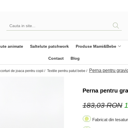
ute animate
Saltelute patchwork
Produse Mami&Bebe
Contact
Blog
Perna pentru gravid
corturi de joaca pentru copii /
Textile pentru patut bebe /
Perna pentru gra
183,03 RON
Fabricat din tesatur