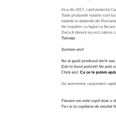
Inca din 2017, cand proiectul Cas
Toate produsele noastre sunt lucr
intalnite in atelierele din Romania
Ne mandrim cu faptul ca fiecare p
Daca iti doresti sa vezi cateva c
Turcoaz
.
Suntem aici!
Nu ai gasit produsul dorit sau
Esti in locul potrivit! Ne poti
Click aici:
Cu ce te putem ajut
De asemenea, raspundem rapid l
Fiecare om este copil doar o da
Fa-i si tu copilaria de neuitat f