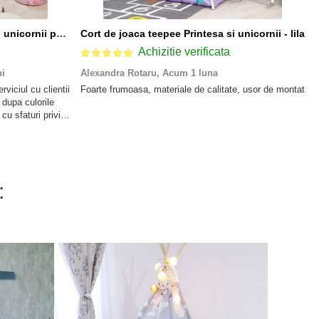
Cort de joaca teepee Printesa si unicornii personalizat
Cort de joaca teepee Printesa si unicornii - lila
Achizitie verificata
i
Alexandra Rotaru,
Acum 1 luna
rviciul cu clientii
Foarte frumoasa, materiale de calitate, usor de montat
 dupa culorile
 cu sfaturi privind
foarte fericita!
: