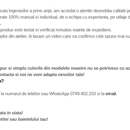
uta Ingerasilor a prins aripi, am acordat o atentie deosebita calitatii p
ate 100% manual si individual, de o echipa cu experienta, pe utilaje de 
.
rodus este testat si verificat minutios inainte de expediere.
adre din atelier, iti lasam un video care sa confirme cele spuse mai s
 pur si simplu culorile din modelele noastre nu se potrivesc cu a
 contacta si noi ne vom adapta nevoilor tale!
a?
a numarul de telefon sau WhatsApp 0749.402.153 si la
email
.
ta in viata!
etitei sau baietelului tau!