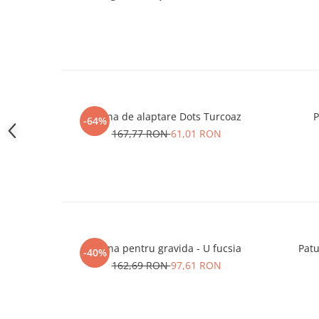
Perna de alaptare Dots Turcoaz
P
-64%
167,77 RON
61,01 RON
Perna pentru gravida - U fucsia
Pat
-40%
162,69 RON
97,61 RON