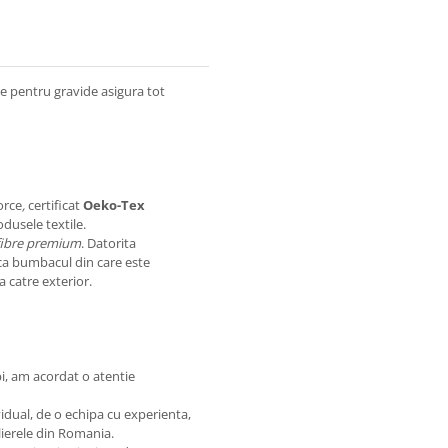
e pentru gravide asigura tot
orce
,
certificat
Oeko-Tex
dusele textile.
fibre premium
. Datorita
 ca bumbacul din care este
a catre exterior.
pi, am acordat o atentie
idual, de o echipa cu experienta,
elierele din Romania.