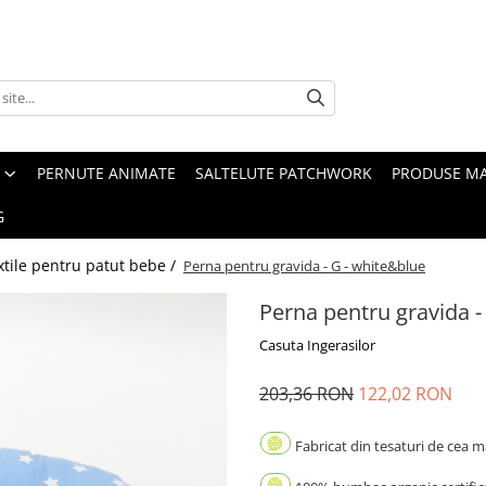
PERNUTE ANIMATE
SALTELUTE PATCHWORK
PRODUSE M
G
xtile pentru patut bebe /
Perna pentru gravida - G - white&blue
Perna pentru gravida -
Casuta Ingerasilor
203,36 RON
122,02 RON
Fabricat din tesaturi de cea ma