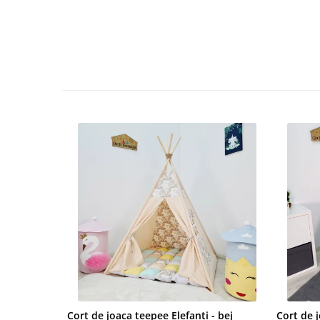
Cort de joaca teepee Elefanti - bej