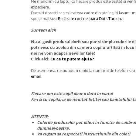
Ne mandrim cu faptul ca fiecare produs este testat si verif
expediere.
Daca iti doresti sa vezi cateva cadre din atelier, iti lasam u
spuse mai sus:
Realizare cort de joaca Dots Turcoaz
.
Suntem aici!
Nu ai gasit produsul dorit sau pur si simplu culorile 
potrivesc cu acelea din camera copilului? Esti in locul
noi ne vom adapta nevoilor tale!
Click aici:
Cu ce te putem ajuta?
De asemenea, raspundem rapid la numarul de telefon sau 
email
.
Fiecare om este copil doar o data in viata!
Fa-i si tu copilaria de neuitat fetitei sau baietelului t
ATENTIE:
Culorile produselor pot diferi in functie de calibr
dumneavoastra.
Va rugam sa respectati instructiunile din colet!