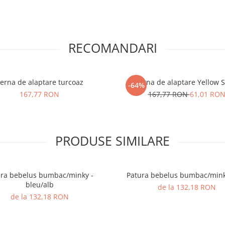
RECOMANDARI
erna de alaptare turcoaz
Perna de alaptare Yellow S
-64%
167,77 RON
167,77 RON
61,01 RO
PRODUSE SIMILARE
ura bebelus bumbac/minky -
Patura bebelus bumbac/minky
bleu/alb
de la 132,18 RON
de la 132,18 RON