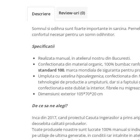
Review-uri
(0)
Descriere
Somnul si odihna sunt foarte importante in sarcina. Pernel
confortul necesar pentru un somn odihnitor.
Specificatii
Realizata manual, in atelierul nostru din Bucuresti.
Confectionata din material organic, 100% bumbac ranf
standard 100
, marca mondiala de siguranta pentru pro
Umpluta cu
vatelina hipoalergenica,
confectionata din
tehnologiei de productie a umpluturii, dar si a faptului
confectionata este dublat la interior, fibrele nu migreaz
Dimensiuni: exterior 105*70*20 cm
De ce sa ne alegi?
Inca din 2017, cand proiectul Casuta Ingerasilor a prins ari
deosebita calitatii produselor.
Toate produsele noastre sunt lucrate 100% manual si indiv
pe utilaje de ultima generatie, in conditii rar intalnite in at