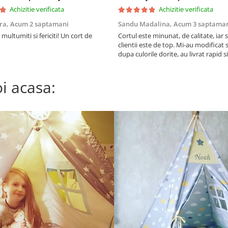
Achizitie verificata
Achizitie verificata
ra,
Acum 2 saptamani
Sandu Madalina,
Acum 3 saptama
multumiti si fericiti! Un cort de
Cortul este minunat, de calitate, iar s
clientii este de top. Mi-au modificat 
dupa culorile dorite, au livrat rapid 
ajutat si cu sfaturi privind montajul.
Recomand! Fetita noastra e foarte fer
i acasa: