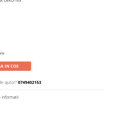
cat OEKO-TEX
are
A IN COS
de ajutor?
0749402153
informatii