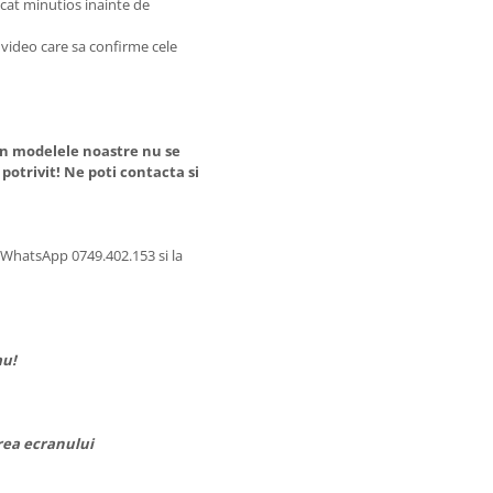
icat minutios inainte de
n video care sa confirme cele
din modelele noastre nu se
 potrivit! Ne poti contacta si
WhatsApp 0749.402.153 si la
au!
area ecranului