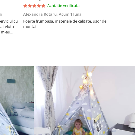
Achizitie verificata
ni
Alexandra Rotaru,
Acum 1 luna
mihaela cot
erviciul cu
Foarte frumoasa, materiale de calitate, usor de
Sublim!
salteluta
montat
si m-au
icita!