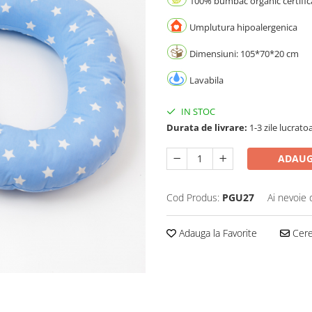
100% bumbac organic certifi
Umplutura hipoalergenica
Dimensiuni: 105*70*20 cm
Lavabila
IN STOC
Durata de livrare:
1-3 zile lucrato
ADAUG
Cod Produs:
PGU27
Ai nevoie 
Adauga la Favorite
Cere 