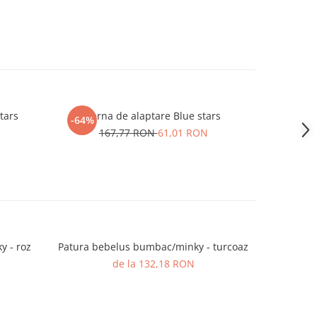
tars
Perna de alaptare Blue stars
-64%
N
167,77 RON
61,01 RON
 - roz
Patura bebelus bumbac/minky - turcoaz
Patura b
de la 132,18 RON