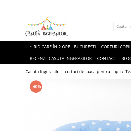
Corturi copii
Produse Mami&Bebe
Corturi fetite
Perne gravida
Corturi baieti
Perne pentru alaptat
⚡ RIDICARE ÎN 2 ORE - BUCURESTI
CORTURI COPII
Corturi unisex
Paturici si Museline
RECENZII CASUTA INGERASILOR
CONTACT
BLO
Protectii patut impletite
Casuta Ingerasilor - corturi de joaca pentru copii /
Te
-40%