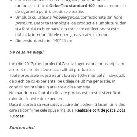
ranforce
,
certificat
Oeko-Tex standard 100
, marca mondiala
de siguranta pentru produsele textile.
Umpluta cu
vatelina hipoalergenica,
confectionata din
fibre
premium
. Datorita tehnologiei de productie a umpluturii, dar
si a faptului ca bumbacul din care este confectionata este
dublat la interior, fibrele nu migreaza catre exterior.
Dimensiuni: exterior 140*25 cm
De ce sa ne alegi?
Inca din 2017, cand proiectul Casuta Ingerasilor a prins aripi, am
acordat o atentie deosebita calitatii produselor.
Toate produsele noastre sunt lucrate 100% manual si individual,
de o echipa cu experienta, pe utilaje de ultima generatie, in
conditii rar intalnite in atelierele din Romania.
Ne mandrim cu faptul ca fiecare produs este testat si verificat
minutios inainte de expediere.
Daca iti doresti sa vezi cateva cadre din atelier, iti lasam un video
care sa confirme cele spuse mai sus:
Realizare cort de joaca Dots
Turcoaz
.
Suntem aici!