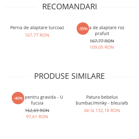
RECOMANDARI
Perna de alaptare turcoaz
Perna de alaptare roz
-35%
prafuit
167,77 RON
167,77 RON
109,05 RON
PRODUSE SIMILARE
Perna pentru gravida - U
Patura bebelus
-40%
fucsia
bumbac/minky - bleu/alb
162,69 RON
de la 132,18 RON
97,61 RON