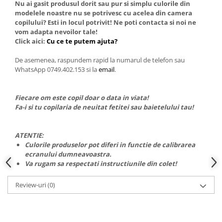
Nu ai gasit produsul dorit sau pur si simplu culorile din
modelele noastre nu se potrivesc cu acelea din camera
copilului? Esti in locul potrivit! Ne poti contacta si noi ne
vom adapta nevoilor tale!
Click aici:
Cu ce te putem ajuta?
De asemenea, raspundem rapid la numarul de telefon sau
WhatsApp 0749.402.153 si la
email
.
Fiecare om este copil doar o data in viata!
Fa-i si tu copilaria de neuitat fetitei sau baietelului tau!
ATENTIE:
Culorile produselor pot diferi in functie de calibrarea
ecranului dumneavoastra.
Va rugam sa respectati instructiunile din colet!
Review-uri
(0)