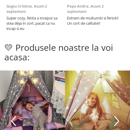
Gagiu Cristina,
Acum 2
Popa Andra,
Acum 2
S
saptamani
saptamani
s
Super cozy, fetita a inceput sa
Extrem de multumiti si fericiti!
C
stea deja in cort, pacat ca nu
Un cort de calitate!!
i
incap si eu
t
d
r
💛 Produsele noastre la voi
p
F
acasa: