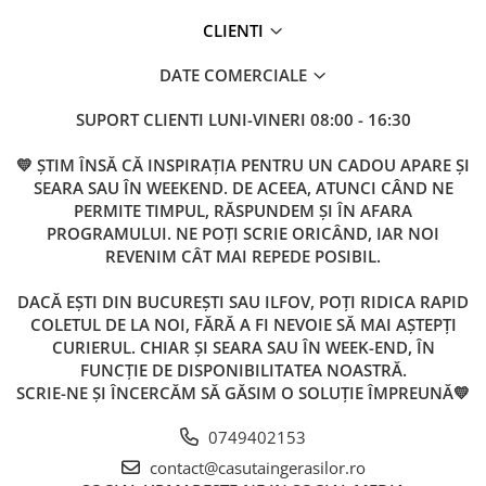
CLIENTI
DATE COMERCIALE
SUPORT CLIENTI
LUNI-VINERI 08:00 - 16:30
💛 ȘTIM ÎNSĂ CĂ INSPIRAȚIA PENTRU UN CADOU APARE ȘI
SEARA SAU ÎN WEEKEND. DE ACEEA, ATUNCI CÂND NE
PERMITE TIMPUL, RĂSPUNDEM ȘI ÎN AFARA
PROGRAMULUI. NE POȚI SCRIE ORICÂND, IAR NOI
REVENIM CÂT MAI REPEDE POSIBIL.
DACĂ EȘTI DIN BUCUREȘTI SAU ILFOV, POȚI RIDICA RAPID
COLETUL DE LA NOI, FĂRĂ A FI NEVOIE SĂ MAI AȘTEPȚI
CURIERUL. CHIAR ȘI SEARA SAU ÎN WEEK-END, ÎN
FUNCȚIE DE DISPONIBILITATEA NOASTRĂ.
SCRIE-NE ȘI ÎNCERCĂM SĂ GĂSIM O SOLUȚIE ÎMPREUNĂ💛
0749402153
contact@casutaingerasilor.ro