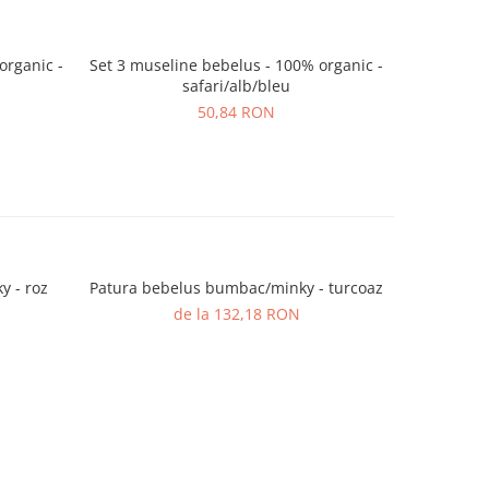
organic -
Set 3 museline bebelus - 100% organic -
Set 3 muse
safari/alb/bleu
s
50,84 RON
 - roz
Patura bebelus bumbac/minky - turcoaz
Patura b
de la 132,18 RON