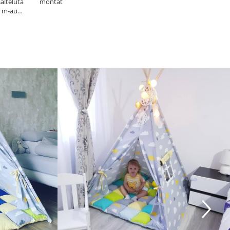
salteluta
montat
si m-au
icita!