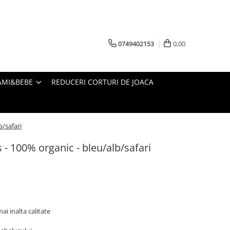
0749402153
0,00
AMI&BEBE
REDUCERI CORTURI DE JOACA
b/safari
 - 100% organic - bleu/alb/safari
ai inalta calitate