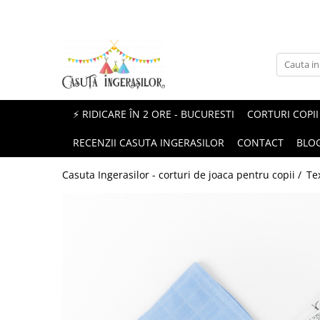
Corturi copii
Produse Mami&Bebe
Corturi fetite
Perne gravida
Corturi baieti
Perne pentru alaptat
⚡ RIDICARE ÎN 2 ORE - BUCURESTI
CORTURI COPII
Corturi unisex
Paturici si Museline
RECENZII CASUTA INGERASILOR
CONTACT
BLO
Protectii patut impletite
Casuta Ingerasilor - corturi de joaca pentru copii /
Te