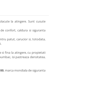
lacute la atingere. Sunt cusute
de confort, caldura si siguranta
ntru patut, carucior si, totodata,
i.
i fina la atingere, cu propietati
e bumbac, isi pastreaza densitatea,
100
, marca mondiala de siguranta