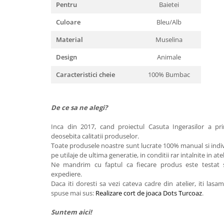
Pentru
Baietei
Culoare
Bleu/Alb
Material
Muselina
Design
Animale
Caracteristici cheie
100% Bumbac
De ce sa ne alegi?
Inca din 2017, cand proiectul Casuta Ingerasilor a pr
deosebita calitatii produselor.
Toate produsele noastre sunt lucrate 100% manual si indiv
pe utilaje de ultima generatie, in conditii rar intalnite in at
Ne mandrim cu faptul ca fiecare produs este testat si
expediere.
Daca iti doresti sa vezi cateva cadre din atelier, iti las
spuse mai sus:
Realizare cort de joaca Dots Turcoaz
.
Suntem aici!