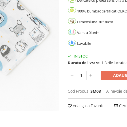
Delicate cu pielea sensibila a 
100% bumbac certificat OEKO
Dimensiune 30*30cm
Varsta 0luni+
Lavabile
IN STOC
Durata de livrare:
1-3 zile lucrato
ADAUG
Cod Produs:
SM03
Ai nevoie d
Adauga la Favorite
Cere 