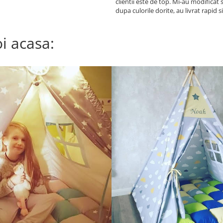
clientii este de top. Mi-au modificat 
dupa culorile dorite, au livrat rapid 
ajutat si cu sfaturi privind montajul.
Recomand! Fetita noastra e foarte fer
i acasa: