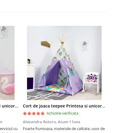
Cort de joaca teepee Printesa si unicornii personalizat
Cort de joaca teepee Printesa si unicornii - lila
Cort de joac
Achizitie verificata
ni
Alexandra Rotaru,
Acum 1 luna
mihaela cot
erviciul cu
Foarte frumoasa, materiale de calitate, usor de
Sublim!