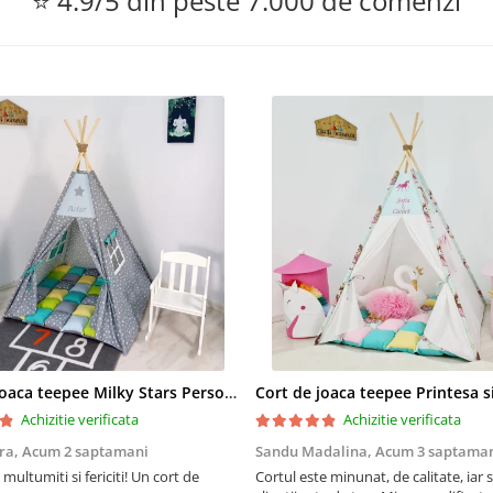
⭐ 4.9/5 din peste 7.000 de comenzi
Cort de joaca teepee Milky Stars Personalizat
Achizitie verificata
Achizitie verificata
ra,
Acum 2 saptamani
Sandu Madalina,
Acum 3 saptama
multumiti si fericiti! Un cort de
Cortul este minunat, de calitate, iar s