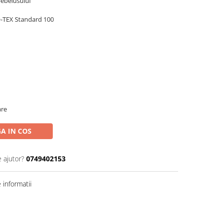
bebelusului
-TEX Standard 100
are
A IN COS
e ajutor?
0749402153
informatii