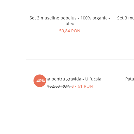
Set 3 museline bebelus - 100% organic -
Set 3 mu
bleu
50,84 RON
Perna pentru gravida - U fucsia
Pat
-40%
162,69 RON
97,61 RON