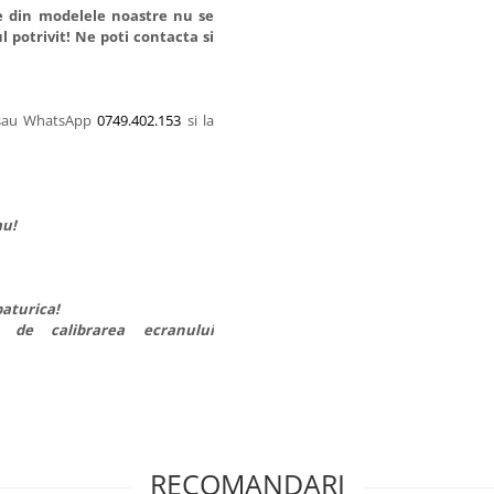
le din modelele noastre nu se
l potrivit! Ne poti contacta si
 sau WhatsApp
0749.402.153
si la
au!
paturica!
e de calibrarea ecranului
RECOMANDARI