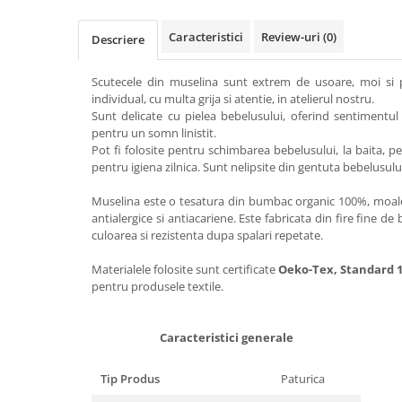
Caracteristici
Review-uri
(0)
Descriere
Scutecele din muselina sunt extrem de usoare, moi si p
individual, cu multa grija si atentie, in atelierul nostru.
Sunt delicate cu pielea bebelusului, oferind sentimentul 
pentru un somn linistit.
Pot fi folosite pentru schimbarea bebelusului, la baita, pe
pentru igiena zilnica. Sunt nelipsite din gentuta bebelusulu
Muselina este o tesatura din bumbac organic 100%, moale s
antialergice si antiacariene. Este fabricata din fire fine d
culoarea si rezistenta dupa spalari repetate.
Materialele folosite sunt certificate
Oeko-Tex, Standard 
pentru produsele textile.
Caracteristici generale
Tip Produs
Paturica