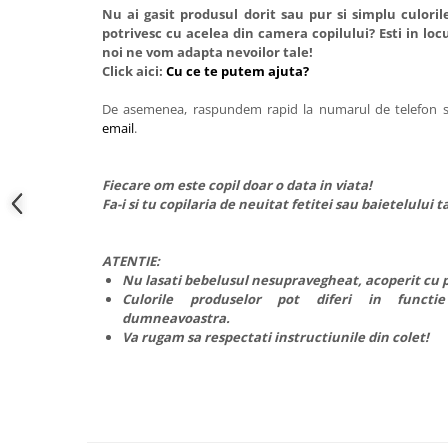
Nu ai gasit produsul dorit sau pur si simplu culori
potrivesc cu acelea din camera copilului? Esti in locu
noi ne vom adapta nevoilor tale!
Click aici:
Cu ce te putem ajuta?
De asemenea, raspundem rapid la numarul de telefon
email
.
Fiecare om este copil doar o data in viata!
Fa-i si tu copilaria de neuitat fetitei sau baietelului t
ATENTIE:
Nu lasati bebelusul nesupravegheat, acoperit cu 
Culorile produselor pot diferi in functi
dumneavoastra.
Va rugam sa respectati instructiunile din colet!