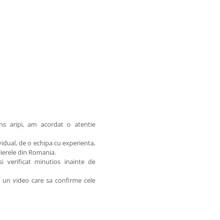
ins aripi, am acordat o atentie
idual, de o echipa cu experienta,
elierele din Romania.
 verificat minutios inainte de
am un video care sa confirme cele