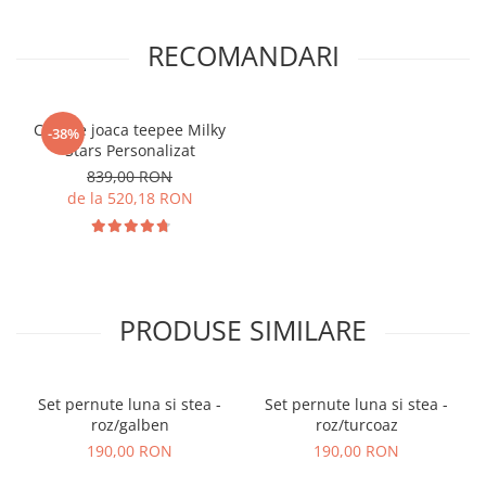
RECOMANDARI
Cort de joaca teepee Milky
-38%
Stars Personalizat
839,00 RON
de la 520,18 RON
PRODUSE SIMILARE
Set pernute luna si stea -
Set pernute luna si stea -
roz/galben
roz/turcoaz
190,00 RON
190,00 RON