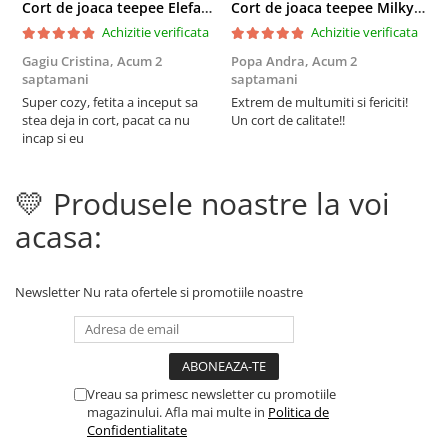
Cort de joaca teepee Elefanti - bej
Cort de joaca teepee Milky Stars Personalizat
Achizitie verificata
Achizitie verificata
Gagiu Cristina,
Acum 2
Popa Andra,
Acum 2
S
saptamani
saptamani
s
Super cozy, fetita a inceput sa
Extrem de multumiti si fericiti!
C
stea deja in cort, pacat ca nu
Un cort de calitate!!
i
incap si eu
t
d
r
💛 Produsele noastre la voi
p
F
acasa:
Newsletter
Nu rata ofertele si promotiile noastre
Vreau sa primesc newsletter cu promotiile
magazinului. Afla mai multe in
Politica de
Confidentialitate