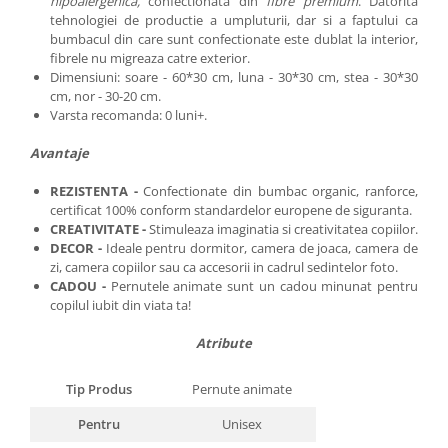
hipoalergenica,
confectionata din
fibre premium
. Datorita
tehnologiei de productie a umpluturii, dar si a faptului ca
bumbacul din care sunt confectionate este dublat la interior,
fibrele nu migreaza catre exterior.
Dimensiuni: soare - 60*30 cm, luna - 30*30 cm, stea - 30*30
cm, nor - 30-20 cm.
Varsta recomanda: 0 luni+.
Avantaje
REZISTENTA -
Confectionate din bumbac organic, ranforce,
certificat 100% conform standardelor europene de siguranta.
CREATIVITATE -
Stimuleaza imaginatia si creativitatea copiilor.
DECOR -
Ideale pentru dormitor, camera de joaca, camera de
zi, camera copiilor sau ca accesorii in cadrul sedintelor foto.
CADOU -
Pernutele animate sunt un cadou minunat pentru
copilul iubit din viata ta!
Atribute
Tip Produs
Pernute animate
Pentru
Unisex