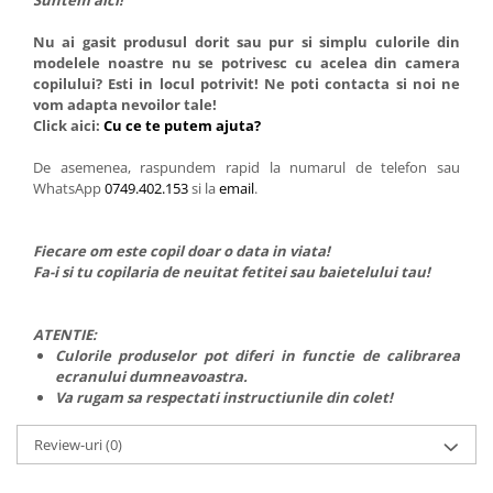
Suntem aici!
Nu ai gasit produsul dorit sau pur si simplu culorile din
modelele noastre nu se potrivesc cu acelea din camera
copilului? Esti in locul potrivit! Ne poti contacta si noi ne
vom adapta nevoilor tale!
Click aici:
Cu ce te putem ajuta?
De asemenea, raspundem rapid la numarul de telefon sau
WhatsApp
0749.402.153
si la
email
.
Fiecare om este copil doar o data in viata!
Fa-i si tu copilaria de neuitat fetitei sau baietelului tau!
ATENTIE:
Culorile produselor pot diferi in functie de calibrarea
ecranului dumneavoastra.
Va rugam sa respectati instructiunile din colet!
Review-uri
(0)