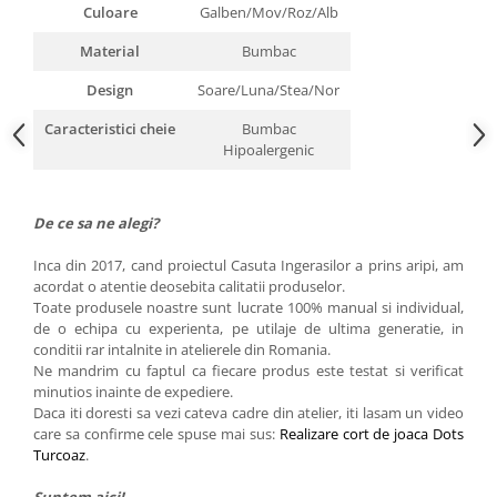
Culoare
Galben/Mov/Roz/Alb
Material
Bumbac
Design
Soare/Luna/Stea/Nor
Caracteristici cheie
Bumbac
Hipoalergenic
De ce sa ne alegi?
Inca din 2017, cand proiectul Casuta Ingerasilor a prins aripi, am
acordat o atentie deosebita calitatii produselor.
Toate produsele noastre sunt lucrate 100% manual si individual,
de o echipa cu experienta, pe utilaje de ultima generatie, in
conditii rar intalnite in atelierele din Romania.
Ne mandrim cu faptul ca fiecare produs este testat si verificat
minutios inainte de expediere.
Daca iti doresti sa vezi cateva cadre din atelier, iti lasam un video
care sa confirme cele spuse mai sus:
Realizare cort de joaca Dots
Turcoaz
.