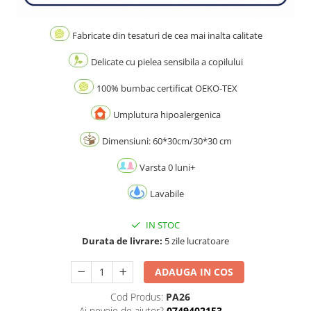
Fabricate din tesaturi de cea mai inalta calitate
Delicate cu pielea sensibila a copilului
100% bumbac certificat OEKO-TEX
Umplutura hipoalergenica
Dimensiuni: 60*30cm/30*30 cm
Varsta 0 luni+
Lavabile
IN STOC
Durata de livrare:
5 zile lucratoare
ADAUGA IN COS
Cod Produs:
PA26
Ai nevoie de ajutor?
0749402153